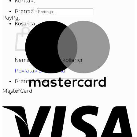
Kontakt
Pretraži:
PayPal
Košarica
Nema proizvoda u košarici.
Povratak u trgovinu
Pretraži:
MasterCard