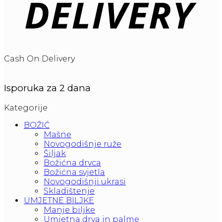
Cash On Delivery
Isporuka za 2 dana
Kategorije
BOŽIĆ
Mašne
Novogodišnje ruže
Šiljak
Božićna drvca
Božićna svjetla
Novogodišnji ukrasi
Skladištenje
UMJETNE BILJKE
Manje biljke
Umjetna drva in palme