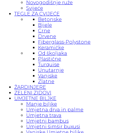
Novogodišnje ruže
Svijeće
TEGLE ZA CVIJEĆE
Betonske
Bijele
Crne
Drvene
Fiberglass-Polystone
Keramičke
Od školjaka
Plastične
Turquise
Unutarnje
Vanjske
Zlatne
ŽARDINJERE
ZELENI ZIDOVI
UMJETNE BILJKE
Manje biljke
Umjetna drva in palme
Umjetna trava
Umjetni bambus
Umjetni šimšir buxusi
Vanjske Umjetne biljke