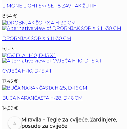
LIMONE LIGHT 5×7 SET 8 ZAVITAK ŽUTIH
8,54
€
DROBNJAK ŠOP X 4 H-30 CM
6,10
€
CVJEĆA H-10, D-15 X 1
17,45
€
BUČA NARANČASTA H-28, D-16 CM
14,99
€
Miravila - Tegle za cvijeće, žardinjere,
posude za cvijeće