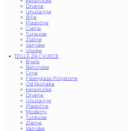
Keramičke
Drvene
Unutarnje
Bilje
Plastične
Cvetje
Turquise
Zlatne
Vanjske
Visoke
TEGLE ZA CVIJEĆE
Bijele
Betonske
Crne
Fiberglass-Polystone
Od školjaka
Keramičke
Drvene
Unutarnje
Plastične
Moderni
Turquise
Zlatne
Vanjske