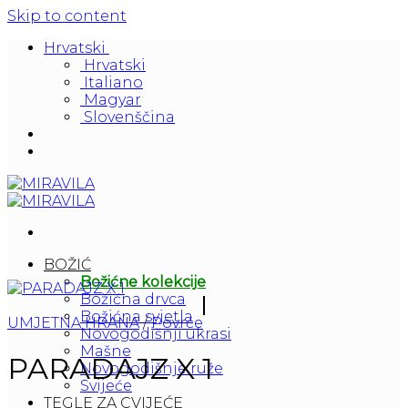
Skip to content
Hrvatski
Hrvatski
Italiano
Magyar
Slovenščina
BOŽIĆ
Božićne kolekcije
Božićna drvca
Božićna svjetla
UMJETNA HRANA
/
Povrće
Novogodišnji ukrasi
Mašne
PARADAJZ X 1
Novogodišnje ruže
Svijeće
TEGLE ZA CVIJEĆE