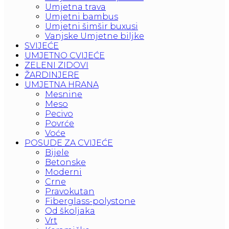
Umjetna trava
Umjetni bambus
Umjetni šimšir buxusi
Vanjske Umjetne biljke
SVIJEĆE
UMJETNO CVIJEĆE
ZELENI ZIDOVI
ŽARDINJERE
UMJETNA HRANA
Mesnine
Meso
Pecivo
Povrće
Voće
POSUDE ZA CVIJEĆE
Bijele
Betonske
Moderni
Crne
Pravokutan
Fiberglass-polystone
Od školjaka
Vrt