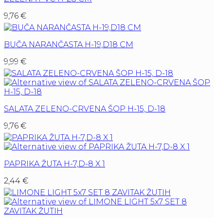
9,76
€
BUČA NARANČASTA H-19,D18 CM
9,99
€
SALATA ZELENO-CRVENA ŠOP H-15, D-18
9,76
€
PAPRIKA ŽUTA H-7,D-8 X 1
2,44
€