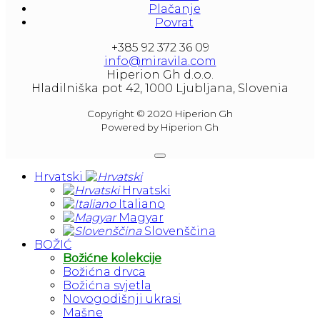
Plačanje
Povrat
+385 92 372 36 09
info@miravila.com
Hiperion Gh d.o.o.
Hladilniška pot 42, 1000 Ljubljana, Slovenia
Copyright © 2020 Hiperion Gh
Powered by Hiperion Gh
Hrvatski
Hrvatski
Italiano
Magyar
Slovenščina
BOŽIĆ
Božićne kolekcije
Božićna drvca
Božićna svjetla
Novogodišnji ukrasi
Mašne