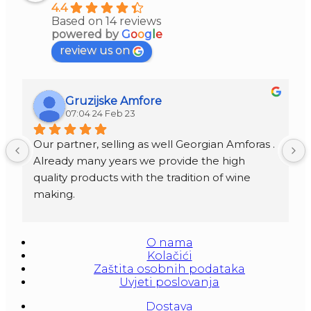
4.4
Based on 14 reviews
powered by
G
o
o
g
l
e
review us on
Gruzijske Amfore
07:04 24 Feb 23
Our partner, selling as well Georgian Amforas . 
Already many years we provide the high 
quality products with the tradition of wine 
making.
Amforas are different size starting from 300 
litera and amounted to 1000 liters.
O nama
At our partners Miravila showroom you can 
Kolačići
also see them.
Zaštita osobnih podataka
Uvjeti poslovanja
Dostava