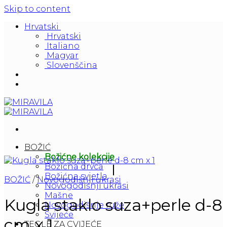
Skip to content
Hrvatski
Hrvatski
Italiano
Magyar
Slovenščina
BOŽIĆ
Božićne kolekcije
Božićna drvca
Božićna svjetla
BOŽIĆ
/
Novogodišnji ukrasi
Novogodišnji ukrasi
Mašne
Kugla staklo suza+perle d-8
Novogodišnje ruže
Svijeće
cm x 1
TEGLE ZA CVIJEĆE