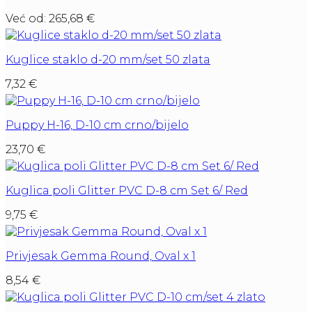
Već od:
265,68
€
Kuglice staklo d-20 mm/set 50 zlata
7,32
€
Puppy H-16, D-10 cm crno/bijelo
23,70
€
Kuglica poli Glitter PVC D-8 cm Set 6/ Red
9,75
€
Privjesak Gemma Round, Oval x 1
8,54
€