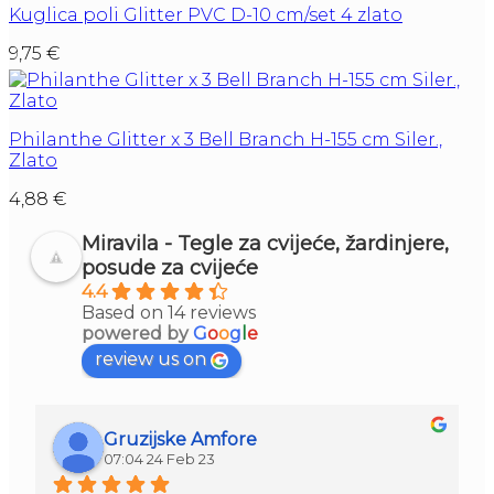
Kuglica poli Glitter PVC D-10 cm/set 4 zlato
9,75
€
Philanthe Glitter x 3 Bell Branch H-155 cm Siler.,
Zlato
4,88
€
Miravila - Tegle za cvijeće, žardinjere,
posude za cvijeće
4.4
Based on 14 reviews
powered by
G
o
o
g
l
e
review us on
Gruzijske Amfore
07:04 24 Feb 23