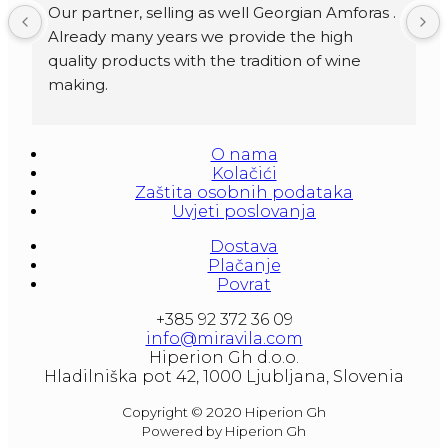
Our partner, selling as well Georgian Amforas . 
Already many years we provide the high 
quality products with the tradition of wine 
making.
Amforas are different size starting from 300 
litera and amounted to 1000 liters.
O nama
At our partners Miravila showroom you can 
Kolačići
also see them.
Zaštita osobnih podataka
Uvjeti poslovanja
Dostava
Plačanje
Povrat
+385 92 372 36 09
info@miravila.com
Hiperion Gh d.o.o.
Hladilniška pot 42, 1000 Ljubljana, Slovenia
Copyright © 2020 Hiperion Gh
Powered by Hiperion Gh