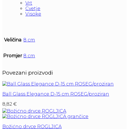
Vrt
Cvetje
Visoke
Veličina
8 cm
Promjer
8 cm
Povezani proizvodi
Ball Glass Elegance D-15 cm ROSEG/proziran
8,82
€
Božićno drvce ROGLJICA