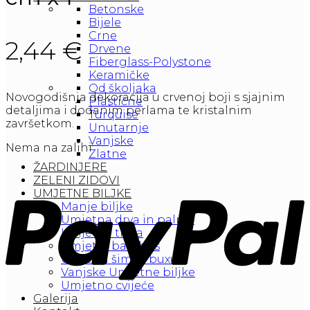
Betonske
Bijele
Crne
2,44
€
Drvene
Fiberglass-Polystone
Keramičke
Od školjaka
Novogodišnja dekoracija u crvenoj boji s sjajnim
Plastične
detaljima i dodanim perlama te kristalnim
Turquise
završetkom.
Unutarnje
Vanjske
Nema na zalihi
Zlatne
ŽARDINJERE
ZELENI ZIDOVI
UMJETNE BILJKE
Manje biljke
Umjetna drva in palme
Umjetna trava
Umjetni bambus
Umjetni šimšir buxusi
Vanjske Umjetne biljke
Umjetno cvijeće
Galerija