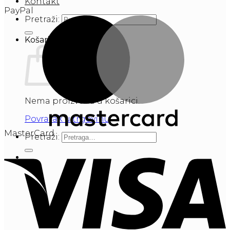
Kontakt
PayPal
Pretraži:
Košarica
Nema proizvoda u košarici.
Povratak u trgovinu
MasterCard
Pretraži: