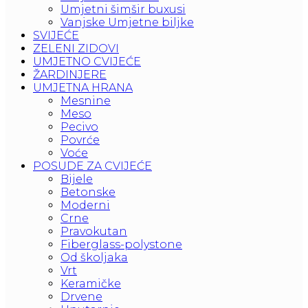
Umjetni šimšir buxusi
Vanjske Umjetne biljke
SVIJEĆE
ZELENI ZIDOVI
UMJETNO CVIJEĆE
ŽARDINJERE
UMJETNA HRANA
Mesnine
Meso
Pecivo
Povrće
Voće
POSUDE ZA CVIJEĆE
Bijele
Betonske
Moderni
Crne
Pravokutan
Fiberglass-polystone
Od školjaka
Vrt
Keramičke
Drvene