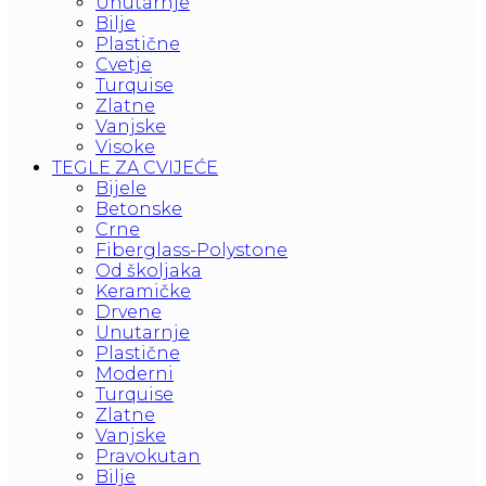
Unutarnje
Bilje
Plastične
Cvetje
Turquise
Zlatne
Vanjske
Visoke
TEGLE ZA CVIJEĆE
Bijele
Betonske
Crne
Fiberglass-Polystone
Od školjaka
Keramičke
Drvene
Unutarnje
Plastične
Moderni
Turquise
Zlatne
Vanjske
Pravokutan
Bilje