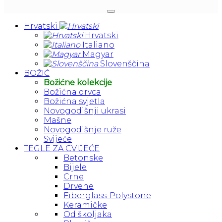
Hrvatski
Hrvatski
Italiano
Magyar
Slovenščina
BOŽIĆ
Božićne kolekcije
Božićna drvca
Božićna svjetla
Novogodišnji ukrasi
Mašne
Novogodišnje ruže
Svijeće
TEGLE ZA CVIJEĆE
Betonske
Bijele
Crne
Drvene
Fiberglass-Polystone
Keramičke
Od školjaka