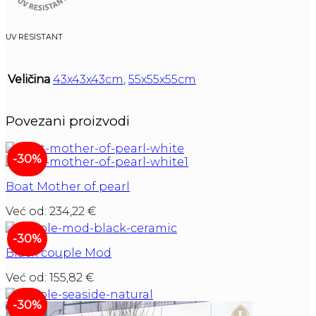
UV RESISTANT
Veličina
43x43x43cm
,
55x55x55cm
Povezani proizvodi
-30%
Boat Mother of pearl
Već od:
234,22
€
-30%
Black couple Mod
Već od:
155,82
€
-30%