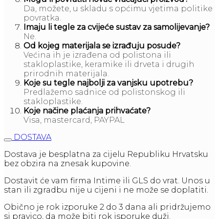
Da, možete, u skladu s općimu vjetima politike
povratka.
Imaju li tegle za cvijeće sustav za samolijevanje?
Ne.
Od kojeg materijala se izrađuju posude?
Većina ih je izrađena od polistona ili
stakloplastike, keramike ili drveta i drugih
prirodnih materijala.
Koje su tegle najbolji za vanjsku upotrebu?
Predlažemo sadnice od polistonskog ili
stakloplastike.
Koje načine plaćanja prihvaćate?
Visa, mastercard, PAYPAL
DOSTAVA
Dostava je besplatna za cijelu Republiku Hrvatsku
bez obzira na znesak kupovine.
Dostavit će vam firma Intime ili GLS do vrat. Unos u
stan ili zgradbu nije u cijeni i ne može se doplatiti.
Obično je rok izporuke 2 do 3 dana ali pridržujemo
si pravico, da može biti rok isporuke duži.