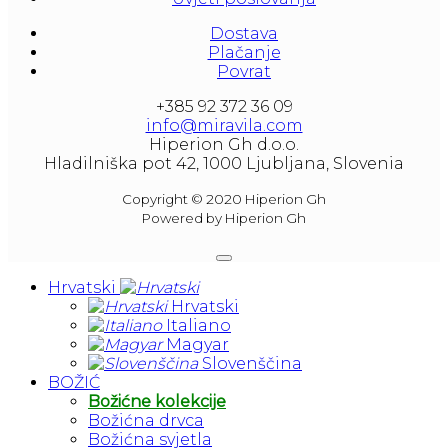
Dostava
Plačanje
Povrat
+385 92 372 36 09
info@miravila.com
Hiperion Gh d.o.o.
Hladilniška pot 42, 1000 Ljubljana, Slovenia
Copyright © 2020 Hiperion Gh
Powered by Hiperion Gh
Hrvatski
Hrvatski
Italiano
Magyar
Slovenščina
BOŽIĆ
Božićne kolekcije
Božićna drvca
Božićna svjetla