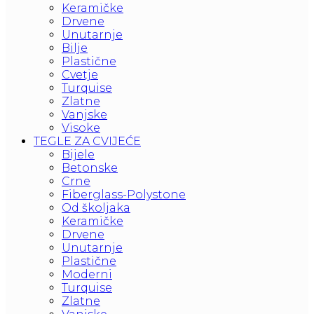
Keramičke
Drvene
Unutarnje
Bilje
Plastične
Cvetje
Turquise
Zlatne
Vanjske
Visoke
TEGLE ZA CVIJEĆE
Bijele
Betonske
Crne
Fiberglass-Polystone
Od školjaka
Keramičke
Drvene
Unutarnje
Plastične
Moderni
Turquise
Zlatne