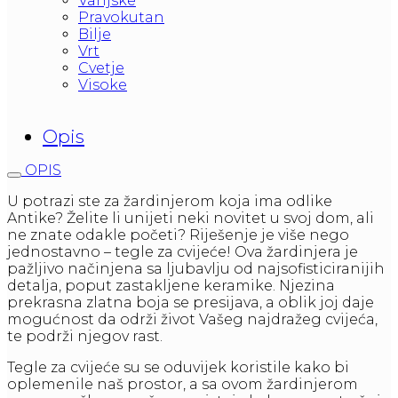
Vanjske
Pravokutan
Bilje
Vrt
Cvetje
Visoke
Opis
OPIS
U potrazi ste za žardinjerom koja ima odlike
Antike? Želite li unijeti neki novitet u svoj dom, ali
ne znate odakle početi? Riješenje je više nego
jednostavno – tegle za cvijeće! Ova žardinjera je
pažljivo načinjena sa ljubavlju od najsofisticiranijih
detalja, poput zastakljene keramike. Njezina
prekrasna zlatna boja se presijava, a oblik joj daje
mogućnost da održi život Vašeg najdražeg cvijeća,
te podrži njegov rast.
Tegle za cvijeće su se oduvijek koristile kako bi
oplemenile naš prostor, a sa ovom žardinjerom