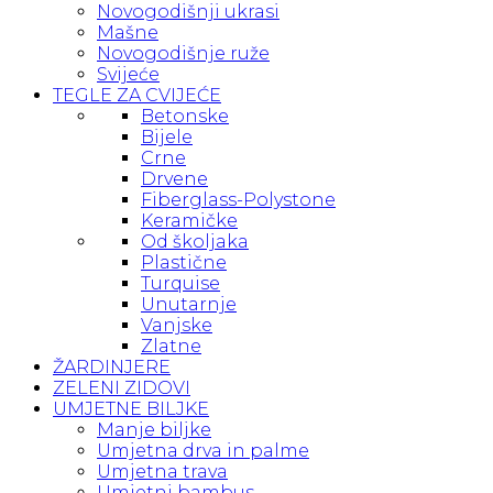
Novogodišnji ukrasi
Mašne
Novogodišnje ruže
Svijeće
TEGLE ZA CVIJEĆE
Betonske
Bijele
Crne
Drvene
Fiberglass-Polystone
Keramičke
Od školjaka
Plastične
Turquise
Unutarnje
Vanjske
Zlatne
ŽARDINJERE
ZELENI ZIDOVI
UMJETNE BILJKE
Manje biljke
Umjetna drva in palme
Umjetna trava
Umjetni bambus