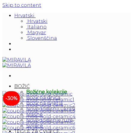
Skip to content
Hrvatski
Hrvatski
Italiano
Magyar
Slovenščina
BOŽIĆ
Božićne kolekcije
Božićna drvca
-30%
Božićna svjetla
Novogodišnji ukrasi
Mašne
Novogodišnje ruže
Svijeće
TEGLE ZA CVIJEĆE