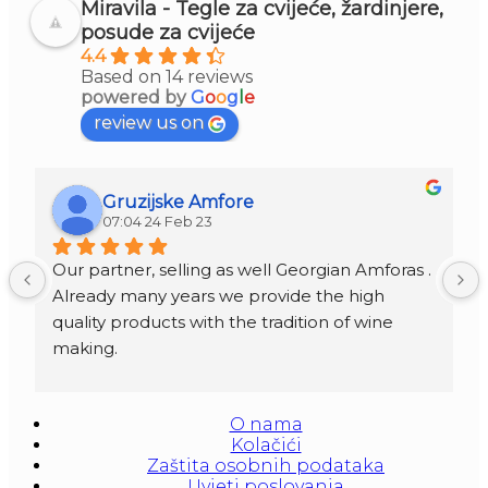
Miravila - Tegle za cvijeće, žardinjere,
posude za cvijeće
4.4
Based on 14 reviews
powered by
G
o
o
g
l
e
review us on
Gruzijske Amfore
07:04 24 Feb 23
Our partner, selling as well Georgian Amforas . 
Already many years we provide the high 
quality products with the tradition of wine 
making.
Amforas are different size starting from 300 
litera and amounted to 1000 liters.
O nama
At our partners Miravila showroom you can 
Kolačići
also see them.
Zaštita osobnih podataka
Uvjeti poslovanja