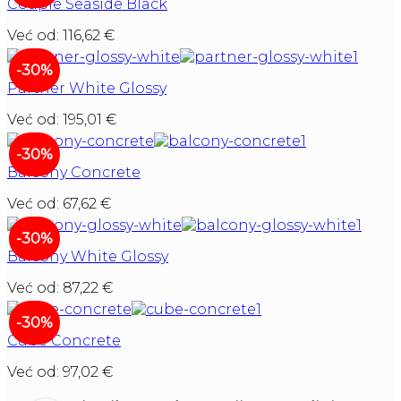
Couple Seaside Black
Već od:
116,62
€
-30%
Partner White Glossy
Već od:
195,01
€
-30%
Balcony Concrete
Već od:
67,62
€
-30%
Balcony White Glossy
Već od:
87,22
€
-30%
Cube Concrete
Već od:
97,02
€