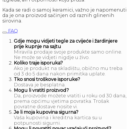
Kada se radi o samoj keramici, važno je napomenuti
da je ona proizvod sačinjen od raznih glinenih
sirovina.
FAQ
Gdje mogu vidjeti tegle za cvijeće i žardinjere
prije kupnje na sajtu
Miravila prodaje svoje produkte samo online.
Ne može se vidjeti nigdje u živo.
Koliko traje isporuka?
Ako je produkt na skladištu, obično mu treba
od 3 do 5 dana nakon primitka uplate.
Tko snosi troškove isporuke?
Dostava je besplatna.
Mogu li vratiti proizvod?
Da, proizvode možete vratiti u roku od 30 dana,
prema općimu vjetima povratka. Trošak
povratne dostave nosite vi.
Je li moja kupovina sigurna?
Vaša kupovina i kreditna kartica su u
potpunosti sigurni.
Mogu li povratiti novac vraćajući proizvod?