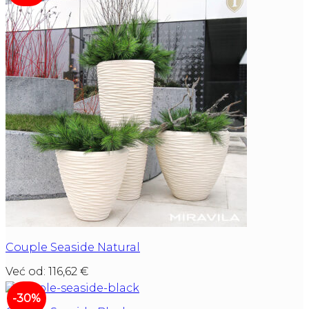
Couple Seaside Natural
Već od:
116,62
€
-30%