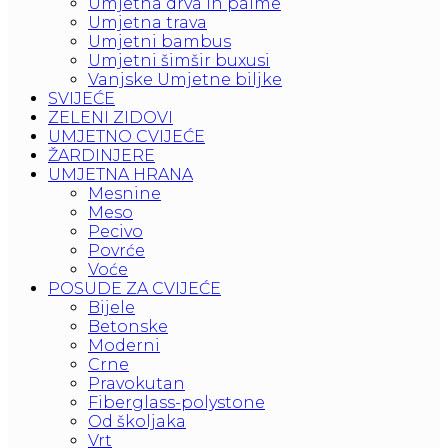
Umjetna drva in palme
Umjetna trava
Umjetni bambus
Umjetni šimšir buxusi
Vanjske Umjetne biljke
SVIJEĆE
ZELENI ZIDOVI
UMJETNO CVIJEĆE
ŽARDINJERE
UMJETNA HRANA
Mesnine
Meso
Pecivo
Povrće
Voće
POSUDE ZA CVIJEĆE
Bijele
Betonske
Moderni
Crne
Pravokutan
Fiberglass-polystone
Od školjaka
Vrt