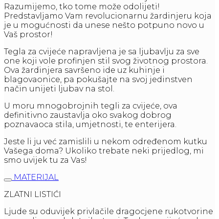
Razumijemo, tko tome može odolijeti!
Predstavljamo Vam revolucionarnu žardinjeru koja
je u mogućnosti da unese nešto potpuno novo u
Vaš prostor!
Tegla za cvijeće napravljena je sa ljubavlju za sve
one koji vole profinjen stil svog životnog prostora.
Ova žardinjera savršeno ide uz kuhinje i
blagovaonice, pa pokušajte na svoj jedinstven
način unijeti ljubav na stol.
U moru mnogobrojnih tegli za cvijeće, ova
definitivno zaustavlja oko svakog dobrog
poznavaoca stila, umjetnosti, te enterijera.
Jeste li ju već zamislili u nekom određenom kutku
Vašega doma? Ukoliko trebate neki prijedlog, mi
smo uvijek tu za Vas!
MATERIJAL
ZLATNI LISTIĆI
Ljude su oduvijek privlačile dragocjene rukotvorine