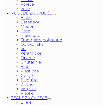
Povrće
Voće
POSUDE ZA CVIJEĆE
Bijele
Betonske
Moderni
Crne
Pravokutan
Fiberglass-polystone
Od školjaka
Vrt
Keramičke
Drvene
Unutarnje
Bilje
Plastične
Cvetje
Turquise
Zlatne
Vanjske
Visoke
TEGLE ZA CVIJEĆE
Bijele