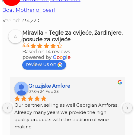
Boat Mother of pearl
Već od:
234,22
€
Miravila - Tegle za cvijeće, žardinjere,
posude za cvijeće
4.4
Based on 14 reviews
powered by
G
o
o
g
l
e
review us on
Gruzijske Amfore
07:04 24 Feb 23
Our partner, selling as well Georgian Amforas . 
Already many years we provide the high 
quality products with the tradition of wine 
making.
Amforas are different size starting from 300 