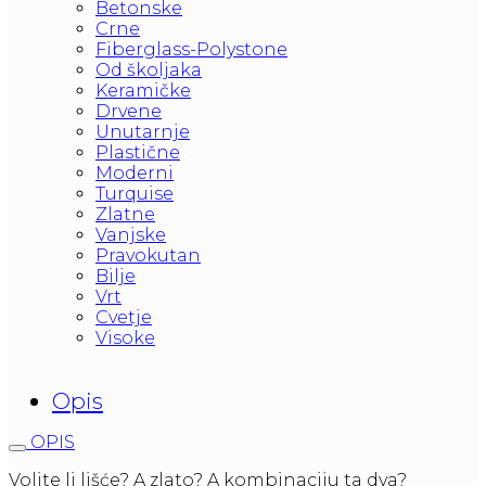
Betonske
Crne
Fiberglass-Polystone
Od školjaka
Keramičke
Drvene
Unutarnje
Plastične
Moderni
Turquise
Zlatne
Vanjske
Pravokutan
Bilje
Vrt
Cvetje
Visoke
Opis
OPIS
Volite li lišće? A zlato? A kombinaciju ta dva?