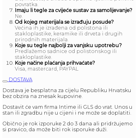
povratka.
Imaju li tegle za cvijeće sustav za samolijevanje?
Ne.
Od kojeg materijala se izrađuju posude?
Većina ih je izrađena od polistona ili
stakloplastike, keramike ili drveta i drugih
prirodnih materijala.
Koje su tegle najbolji za vanjsku upotrebu?
Predlažemo sadnice od polistonskog ili
stakloplastike.
Koje načine plaćanja prihvaćate?
Visa, mastercard, PAYPAL
DOSTAVA
Dostava je besplatna za cijelu Republiku Hrvatsku
bez obzira na znesak kupovine.
Dostavit će vam firma Intime ili GLS do vrat. Unos u
stan ili zgradbu nije u cijeni i ne može se doplatiti.
Obično je rok izporuke 2 do 3 dana ali pridržujemo
si pravico, da može biti rok isporuke duži.