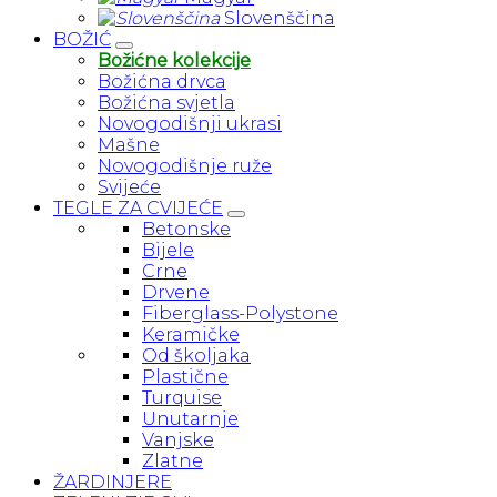
Slovenščina
BOŽIĆ
Božićne kolekcije
Božićna drvca
Božićna svjetla
Novogodišnji ukrasi
Mašne
Novogodišnje ruže
Svijeće
TEGLE ZA CVIJEĆE
Betonske
Bijele
Crne
Drvene
Fiberglass-Polystone
Keramičke
Od školjaka
Plastične
Turquise
Unutarnje
Vanjske
Zlatne
ŽARDINJERE