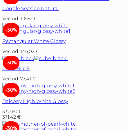
Couple Seaside Natural
Već od:
116,62
€
-30%
Rectangular White Glossy
Već od:
146,02
€
-30%
Cube Black
Već od:
77,41
€
-30%
Balcony High White Glossy
530,60
€
371,42
€
-30%