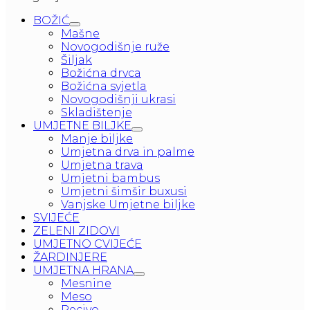
BOŽIĆ
Mašne
Novogodišnje ruže
Šiljak
Božićna drvca
Božićna svjetla
Novogodišnji ukrasi
Skladištenje
UMJETNE BILJKE
Manje biljke
Umjetna drva in palme
Umjetna trava
Umjetni bambus
Umjetni šimšir buxusi
Vanjske Umjetne biljke
SVIJEĆE
ZELENI ZIDOVI
UMJETNO CVIJEĆE
ŽARDINJERE
UMJETNA HRANA
Mesnine
Meso
Pecivo