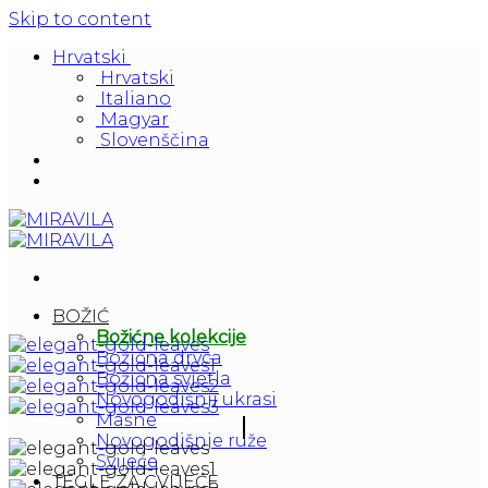
Skip to content
Hrvatski
Hrvatski
Italiano
Magyar
Slovenščina
BOŽIĆ
Božićne kolekcije
Božićna drvca
Božićna svjetla
Novogodišnji ukrasi
Mašne
Novogodišnje ruže
Svijeće
TEGLE ZA CVIJEĆE