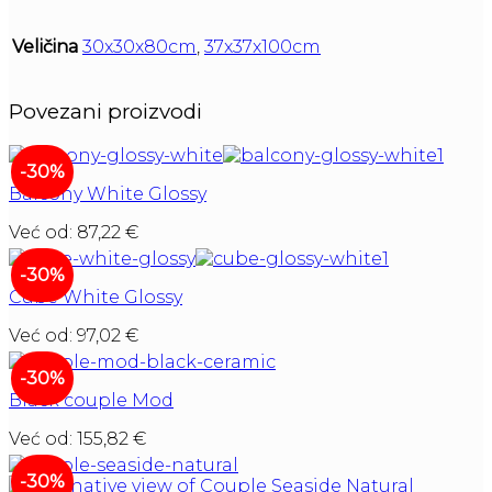
Veličina
30x30x80cm
,
37x37x100cm
Povezani proizvodi
-30%
Balcony White Glossy
Već od:
87,22
€
-30%
Cube White Glossy
Već od:
97,02
€
-30%
Black couple Mod
Već od:
155,82
€
-30%