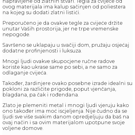
napravljene od zlatnih stvari. Tegla za cvijeće od
ovog materijala ima kalup sačinjen od poliestera
na kojeg su dodati zlatni listići.
Preporučeno je da ovakve tegle za cvijeće držite
unutar Vaših prostorija, jer ne trpe vremenske
nepogode.
Savršeno se uklapaju u svačiji dom, pružaju osjećaj
dodatne profinjenosti i luksuza.
Mnogi ljudi ovakve skupocjene ručne radove
koriste kao ukrase same po sebi, a ne samo za
odlaganje cvijeća.
Također, žardinjere ovako posebne izrade idealni su
pokloni za različite prigode, poput vjenčanja,
blagdana, pa čak i rođendana.
Zlato je plemeniti metal i mnogi ljudi vjeruju kako
ono također ima moć iscjeljenja. Nije čudno da se
ljudi sve više svakim danom opredjeljuju da baš na
ovaj način i sa ovim materijalom upotpune svoje
voljene domove.