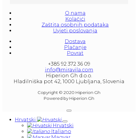
litera and amounted to 1000 liters.
O nama
At our partners Miravila showroom you can 
Kolačići
also see them.
Zaštita osobnih podataka
Uvjeti poslovanja
Dostava
Plačanje
Povrat
+385 92 372 36 09
info@miravila.com
Hiperion Gh d.o.o.
Hladilniška pot 42, 1000 Ljubljana, Slovenia
Copyright © 2020 Hiperion Gh
Powered by Hiperion Gh
Hrvatski
Hrvatski
Italiano
Magyar