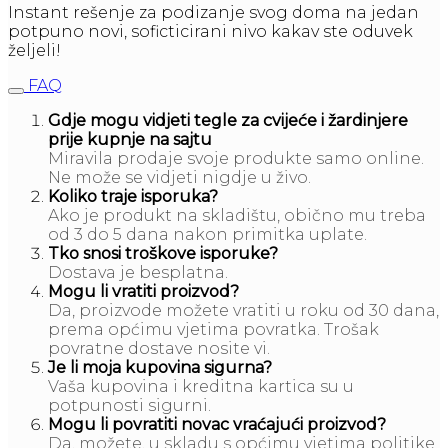
Instant rešenje za podizanje svog doma na jedan
potpuno novi, soficticirani nivo kakav ste oduvek
željeli!
FAQ
Gdje mogu vidjeti tegle za cvijeće i žardinjere
prije kupnje na sajtu
Miravila prodaje svoje produkte samo online.
Ne može se vidjeti nigdje u živo.
Koliko traje isporuka?
Ako je produkt na skladištu, obično mu treba
od 3 do 5 dana nakon primitka uplate.
Tko snosi troškove isporuke?
Dostava je besplatna.
Mogu li vratiti proizvod?
Da, proizvode možete vratiti u roku od 30 dana,
prema općimu vjetima povratka. Trošak
povratne dostave nosite vi.
Je li moja kupovina sigurna?
Vaša kupovina i kreditna kartica su u
potpunosti sigurni.
Mogu li povratiti novac vraćajući proizvod?
Da, možete, u skladu s općimu vjetima politike