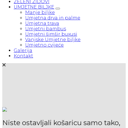
ZELENI ZIDOVI
UMJETNE BILJKE
Manje biljke
Umjetna drva in palme
Umjetna trava
Umjetni bambus
Umjetni šimšir buxusi
Vanjske Umjetne biljke
Umjetno cvijeće
Galerija
Kontakt
Niste ostavljali košaricu samo tako,