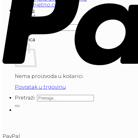
Umjetno cvijeće
Galerija
Kontakt
Pretraži:
Košarica
Nema proizvoda u košarici.
Povratak u trgovinu
Pretraži:
PayPal