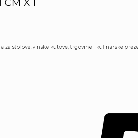
 CM X 1
 za stolove, vinske kutove, trgovine i kulinarske preze