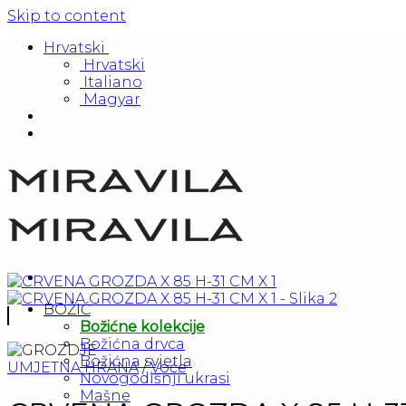
Skip to content
Hrvatski
Hrvatski
Italiano
Magyar
BOŽIĆ
Božićne kolekcije
Božićna drvca
Božićna svjetla
UMJETNA HRANA
/
Voće
Novogodišnji ukrasi
Mašne