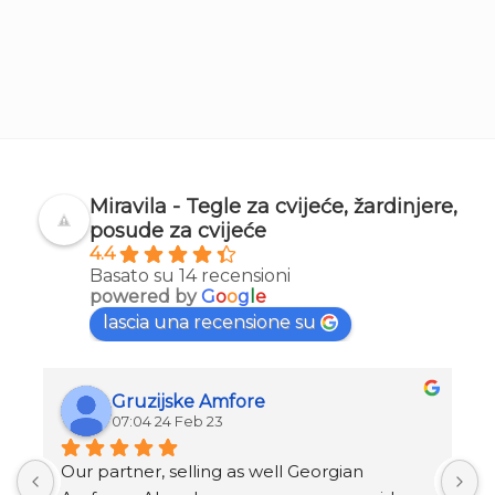
Miravila - Tegle za cvijeće, žardinjere,
posude za cvijeće
4.4
Basato su 14 recensioni
powered by
G
o
o
g
l
e
lascia una recensione su
Gruzijske Amfore
07:04 24 Feb 23
Our partner, selling as well Georgian 
I