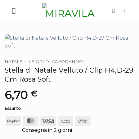
Salta
ai
contenuti
NATALE
/
I FIORI DI CAPODANNO
Stella di Natale Velluto / Clip H4,D-29
Cm Rosa Soft
6,70
€
Esaurito
PayPal
MasterCard
Visa
Bank
Cash
Transfer
On
Consegna in 2 giorni
Delivery