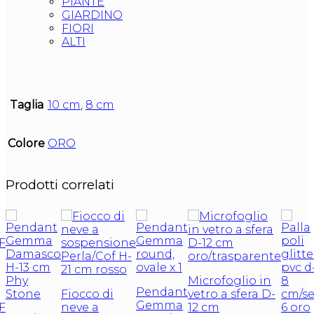
PIANTE
GIARDINO
FIORI
ALTI
Taglia
10 cm
,
8 cm
Colore
ORO
Prodotti correlati
Microfoglio in
Pendant
Fiocco di
vetro a sfera D-
Gemma
F
neve a
12 cm