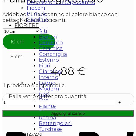
Decorazioni di Capodanno
Fiocchi
Puntale
Addobbo di Capodanno di colore bianco con
Candele
dettagli dorati luccicanti.
FIORIERE
Alti
Bianchi
10 cm
Cemento
Ceramica
Conchiglia
8 cm
Esterno
Fiori
4,88
€
Giardino
Interno
Legno
Il prodotto è disponibile
Moderni
Neri
Palla vetro glitter oro quantità
Oro
Piante
Plastica
Aggiungi al carrello
Resina
Rettangolari
Turchese
PORTAVASI