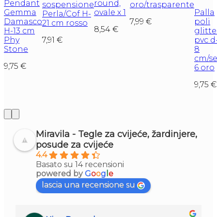
Pendant
round,
sospensione
oro/trasparente
Gemma
ovale x 1
Palla
Perla/Cof H-
Damasco
7,99
€
poli
21 cm rosso
8,54
€
H-13 cm
glitte
Phy
7,91
€
pvc d
Stone
8
cm/se
9,75
€
6 oro
9,75
€
Miravila - Tegle za cvijeće, žardinjere,
posude za cvijeće
4.4
Basato su 14 recensioni
powered by
G
o
o
g
l
e
lascia una recensione su