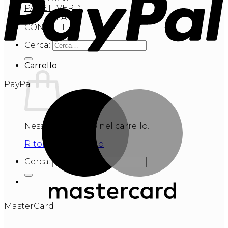
PARETI VERDI
GALLERIA
CONTATTI
Cerca:
Carrello
PayPal
Nessun prodotto nel carrello.
Ritorna al negozio
Cerca:
MasterCard