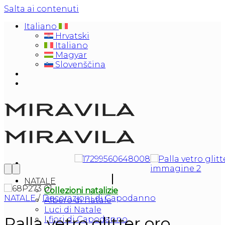
Salta ai contenuti
Italiano
Hrvatski
Italiano
Magyar
Slovenščina
NATALE
Collezioni natalizie
NATALE
/
Decorazioni di Capodanno
Albero di natale
Luci di Natale
Palla vetro glitter oro
I fiori di Capodanno