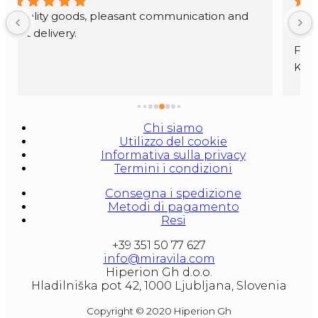
The purchased product is very nice and 
corresponds to what is indicated on the site.
Fast shipping and very nice packaging.
Kindly give any explanation.
Chi siamo
Utilizzo del cookie
Informativa sulla privacy
Termini i condizioni
Consegna i spedizione
Metodi di pagamento
Resi
+39 351 50 77 627
info@miravila.com
Hiperion Gh d.o.o.
Hladilniška pot 42, 1000 Ljubljana, Slovenia
Copyright © 2020 Hiperion Gh