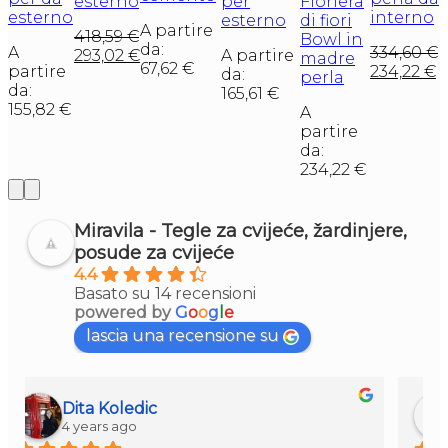
esterno
per
Fioriera
esterno
interno
esterno
di fiori
A partire
418,59
€
Bowl in
da:
A
334,60
€
293,02
€
A partire
madre
67,62
€
partire
234,22
€
da:
perla
da:
165,61
€
155,82
€
A
partire
da:
234,22
€
Miravila - Tegle za cvijeće, žardinjere,
posude za cvijeće
4.4
Basato su 14 recensioni
powered by
G
o
o
g
l
e
lascia una recensione su
Enrico Muscardin
4 years ago