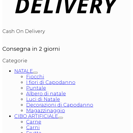
Cash On Delivery
Consegna in 2 giorni
Categorie
NATALE
Fiocchi
I fiori di Capodanno
Puntale
Albero di natale
Luci di Natale
Decorazioni di Capodanno
Magazzinaggio
CIBO ARTIFICIALE
Carne
Carni