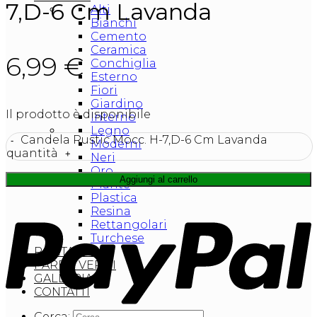
7,D-6 Cm Lavanda
Alti
Bianchi
Cemento
Ceramica
6,99
€
Conchiglia
Esterno
Fiori
Giardino
Il prodotto è disponibile
Interno
Legno
Candela Rustic Mocc. H-7,D-6 Cm Lavanda
Moderni
quantità
Neri
Oro
Aggiungi al carrello
Piante
Plastica
Resina
Rettangolari
Turchese
PORTAVASI
PARETI VERDI
GALLERIA
CONTATTI
Cerca: