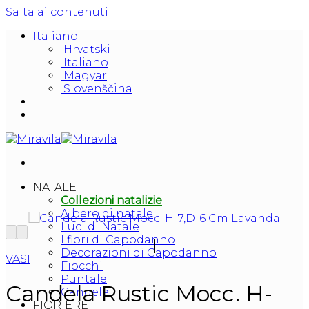
Salta ai contenuti
Italiano
Hrvatski
Italiano
Magyar
Slovenščina
NATALE
Collezioni natalizie
Albero di natale
Luci di Natale
I fiori di Capodanno
Decorazioni di Capodanno
VASI
Fiocchi
Puntale
Candela Rustic Mocc. H-
Candele
FIORIERE