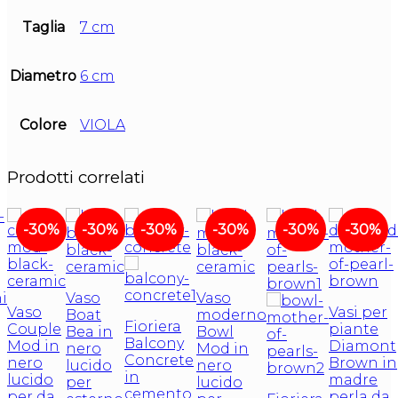
Taglia
7 cm
Diametro
6 cm
Colore
VIOLA
Prodotti correlati
-30%
-30%
-30%
-30%
-30%
-30%
i
Vaso
Vaso
Vaso
Vasi per
Boat
moderno
Fioriera
Couple
piante
Bea in
Bowl
Balcony
Mod in
Diamont
nero
Mod in
Concrete
nero
Brown in
lucido
nero
in
lucido
madre
per
lucido
cemento
per da
perla da