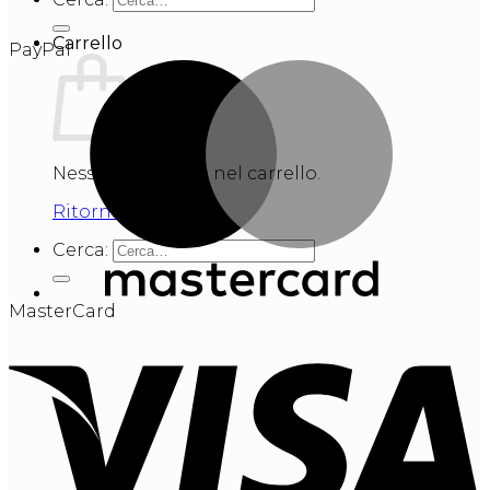
Carrello
PayPal
Nessun prodotto nel carrello.
Ritorna al negozio
Cerca:
MasterCard