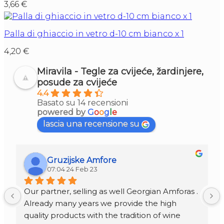
3,66
€
Palla di ghiaccio in vetro d-10 cm bianco x 1
4,20
€
Miravila - Tegle za cvijeće, žardinjere,
posude za cvijeće
4.4
Basato su 14 recensioni
powered by
G
o
o
g
l
e
lascia una recensione su
Gruzijske Amfore
07:04 24 Feb 23
Our partner, selling as well Georgian Amforas . 
Already many years we provide the high 
quality products with the tradition of wine 