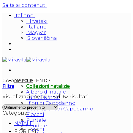
Salta ai contenuti
Italiano
Hrvatski
Italiano
Magyar
Slovenščina
Colores
NATALE
/
ARGENTO
Filtra
Collezioni natalizie
Albero di natale
Visualizzazione di 1-18 di 62 risultati
Luci di Natale
I fiori di Capodanno
Decorazioni di Capodanno
Categorie
Fiocchi
Puntale
NATALE
Candele
Fiocchi
FIORIERE