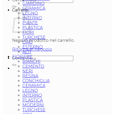
GIARDINO
CERAMICA
Carrello
LEGNO
INTERNO
PIANTE
PLASTICA
FIORI
TURCHESE
Nessun prodotto nel carrello.
ORO
ESTERNO
Ritorna al negozio
ALTI
FIORIERE
Cerca:
BIANCHI
CEMENTO
NERI
RESINA
CONCHIGLIA
CERAMICA
LEGNO
INTERNO
PLASTICA
MODERNI
TURCHESE