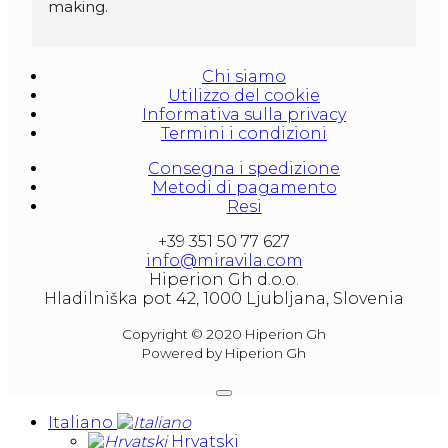
making.
Amforas are different size starting from 300 
litera and amounted to 1000 liters.
Chi siamo
At our partners Miravila showroom you can 
Utilizzo del cookie
also see them.
Informativa sulla privacy
Termini i condizioni
Consegna i spedizione
Metodi di pagamento
Resi
+39 351 50 77 627
info@miravila.com
Hiperion Gh d.o.o.
Hladilniška pot 42, 1000 Ljubljana, Slovenia
Copyright © 2020 Hiperion Gh
Powered by Hiperion Gh
Italiano
Hrvatski