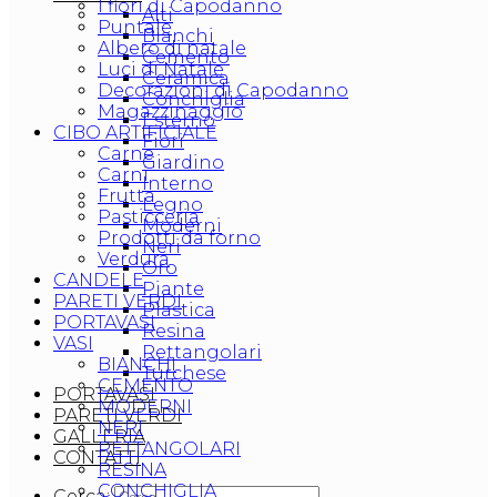
I fiori di Capodanno
Alti
Puntale
Bianchi
Albero di natale
Cemento
Luci di Natale
Ceramica
Decorazioni di Capodanno
Conchiglia
Magazzinaggio
Esterno
CIBO ARTIFICIALE
Fiori
Carne
Giardino
Carni
Interno
Frutta
Legno
Pasticceria
Moderni
Prodotti da forno
Neri
Verdura
Oro
CANDELE
Piante
PARETI VERDI
Plastica
PORTAVASI
Resina
VASI
Rettangolari
BIANCHI
Turchese
CEMENTO
PORTAVASI
MODERNI
PARETI VERDI
NERI
GALLERIA
RETTANGOLARI
CONTATTI
RESINA
CONCHIGLIA
Cerca: