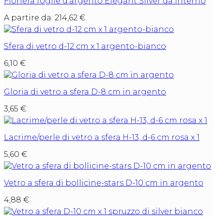
Fioriera foglie d’argento Elegant Silver da interno
A partire da:
214,62
€
Sfera di vetro d-12 cm x 1 argento-bianco
6,10
€
Gloria di vetro a sfera D-8 cm in argento
3,65
€
Lacrime/perle di vetro a sfera H-13, d-6 cm rosa x 1
5,60
€
Vetro a sfera di bollicine-stars D-10 cm in argento
4,88
€