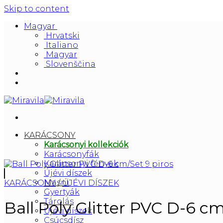
Skip to content
Magyar
Hrvatski
Italiano
Magyar
Slovenščina
KARÁCSONY
Karácsonyi kollekciók
Karácsonyfák
Karácsonyi fények
Újévi díszek
Masni
KARÁCSONY
/
ÚJÉVI DÍSZEK
Gyertyák
Tárolás
Ball Poly Glitter PVC D-6 cm
Újévi díszek
Csúcsdísz