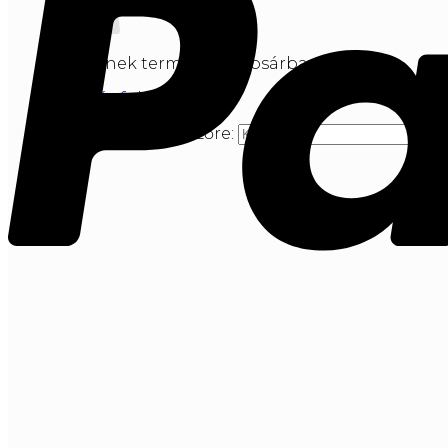
Nincsenek termékek a kosárban.
Vásárlás folytatása
Keresés a következőre: