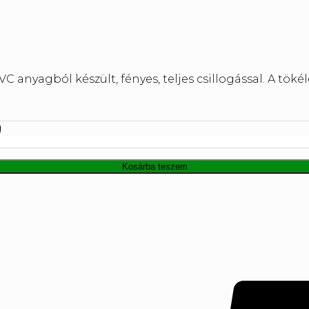
VC anyagból készült, fényes, teljes csillogással. A töké
g
Kosárba teszem