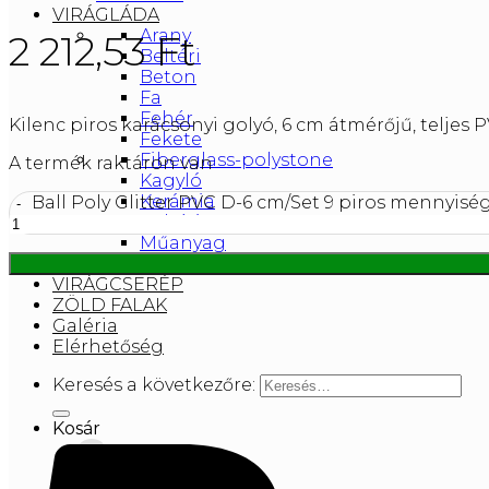
VIRÁGLÁDA
Arany
2 212,53
Ft
Beltéri
Beton
Fa
Fehér
Kilenc piros karácsonyi golyó, 6 cm átmérőjű, teljes P
Fekete
Fiberglass-polystone
A termék raktáron van
Kagyló
Kerámia
Ball Poly Glitter PVC D-6 cm/Set 9 piros mennyisé
Kültéri
Műanyag
Türkiz
VIRÁGCSERÉP
ZÖLD FALAK
Galéria
Elérhetőség
Keresés a következőre:
Kosár