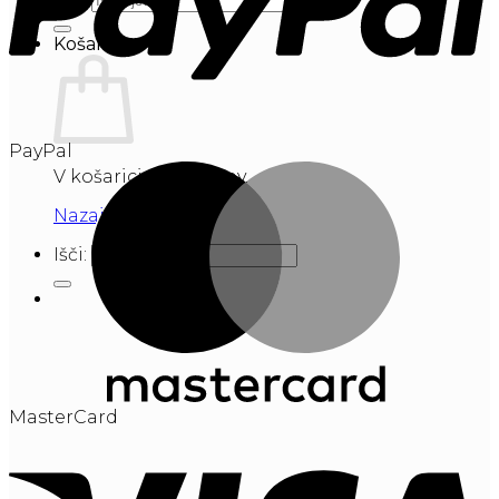
Košarica
PayPal
V košarici ni izdelkov.
Nazaj v trgovino
Išči:
MasterCard