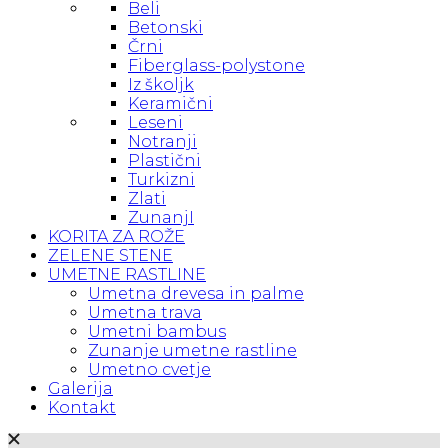
Beli
Betonski
Črni
Fiberglass-polystone
Iz školjk
Keramični
Leseni
Notranji
Plastični
Turkizni
Zlati
ZunanjI
KORITA ZA ROŽE
ZELENE STENE
UMETNE RASTLINE
Umetna drevesa in palme
Umetna trava
Umetni bambus
Zunanje umetne rastline
Umetno cvetje
Galerija
Kontakt