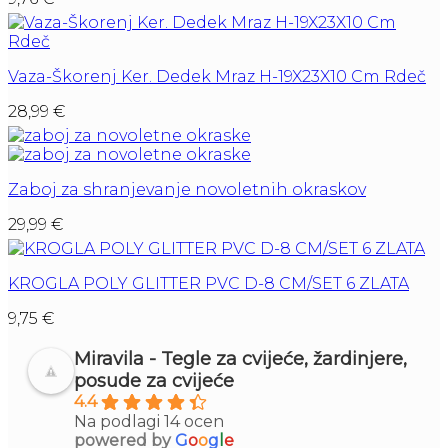
Vaza-Škorenj Ker. Dedek Mraz H-19X23X10 Cm Rdeč
28,99
€
Zaboj za shranjevanje novoletnih okraskov
29,99
€
KROGLA POLY GLITTER PVC D-8 CM/SET 6 ZLATA
9,75
€
Miravila - Tegle za cvijeće, žardinjere,
posude za cvijeće
4.4
Na podlagi 14 ocen
powered by
G
o
o
g
l
e