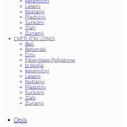
Keramični
Leseni
Notranji
Plastični
Turkizni
Zlati
ZunanjI
CVETLIČNI LONCI
Beli
Betonski
Črni
Fiberglass-Polystone
Iz školjk
Keramični
Leseni
Notranji
Plastični
Turkizni
Zlati
Zunanji
Opis