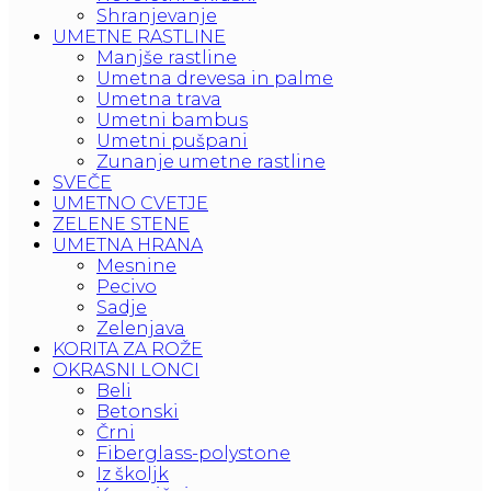
Shranjevanje
UMETNE RASTLINE
Manjše rastline
Umetna drevesa in palme
Umetna trava
Umetni bambus
Umetni pušpani
Zunanje umetne rastline
SVEČE
UMETNO CVETJE
ZELENE STENE
UMETNA HRANA
Mesnine
Pecivo
Sadje
Zelenjava
KORITA ZA ROŽE
OKRASNI LONCI
Beli
Betonski
Črni
Fiberglass-polystone
Iz školjk