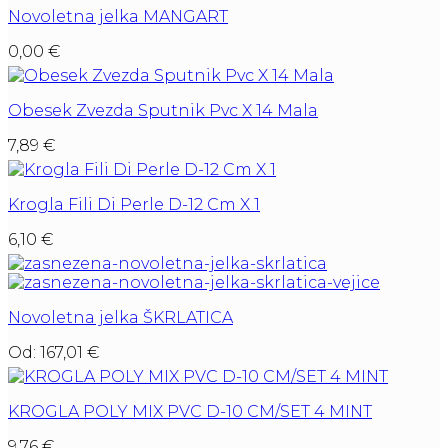
Novoletna jelka MANGART
0,00
€
Obesek Zvezda Sputnik Pvc X 14 Mala
7,89
€
Krogla Fili Di Perle D-12 Cm X 1
6,10
€
Novoletna jelka ŠKRLATICA
Od:
167,01
€
KROGLA POLY MIX PVC D-10 CM/SET 4 MINT
9,76
€