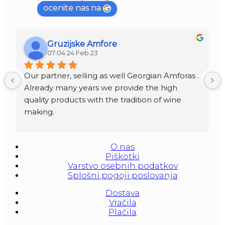
ocenite nas na
Gruzijske Amfore
07:04 24 Feb 23
Our partner, selling as well Georgian Amforas . 
Already many years we provide the high 
quality products with the tradition of wine 
making.
Amforas are different size starting from 300 
litera and amounted to 1000 liters.
O nas
At our partners Miravila showroom you can 
Piškotki
also see them.
Varstvo osebnih podatkov
Splošni pogoji poslovanja
Dostava
Vračila
Plačila