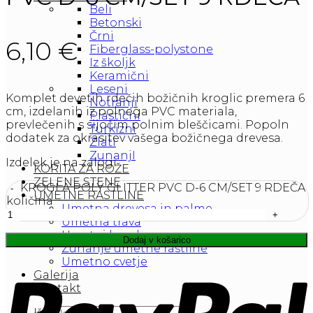
Beli
Betonski
Črni
6,10
€
Fiberglass-polystone
Iz školjk
Keramični
Leseni
Komplet devetih rdečih božičnih kroglic premera 6
Notranji
cm, izdelanih iz polnega PVC materiala,
Plastični
prevlečenih s sijočim polnim bleščicami. Popoln
Turkizni
dodatek za okrasitev vašega božičnega drevesa.
Zlati
ZunanjI
Izdelek je na zalogi
KORITA ZA ROŽE
ZELENE STENE
KROGLA POLY GLITTER PVC D-6 CM/SET 9 RDEČA
UMETNE RASTLINE
količina
Umetna drevesa in palme
Umetna trava
Umetni bambus
Dodaj v košarico
Zunanje umetne rastline
Umetno cvetje
Galerija
Kontakt
Išči: