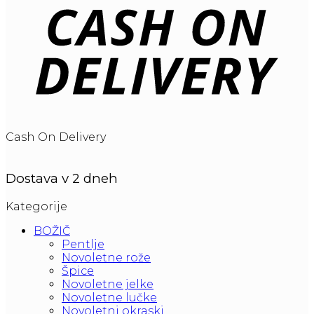
Cash On Delivery
Dostava v 2 dneh
Kategorije
BOŽIČ
Pentlje
Novoletne rože
Špice
Novoletne jelke
Novoletne lučke
Novoletni okraski