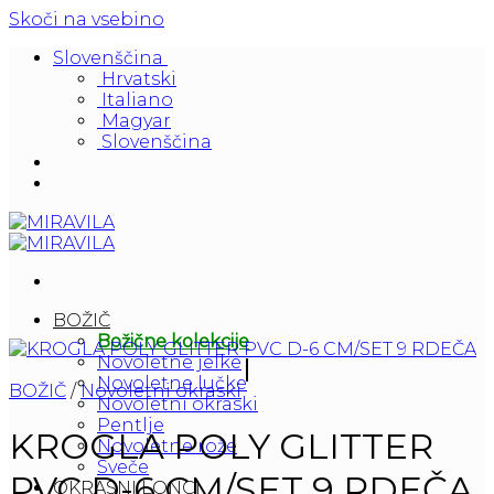
Skoči na vsebino
Slovenščina
Hrvatski
Italiano
Magyar
Slovenščina
BOŽIČ
Božične kolekcije
Novoletne jelke
Novoletne lučke
BOŽIČ
/
Novoletni okraski
Novoletni okraski
Pentlje
KROGLA POLY GLITTER
Novoletne rože
Sveče
PVC D-6 CM/SET 9 RDEČA
OKRASNI LONCI