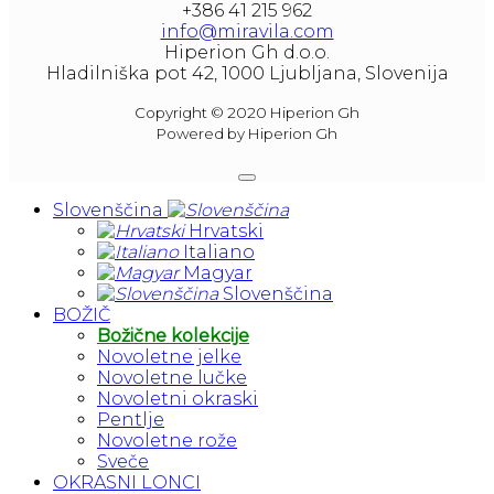
+386 41 215 962
info@miravila.com
Hiperion Gh d.o.o.
Hladilniška pot 42, 1000 Ljubljana, Slovenija
Copyright © 2020 Hiperion Gh
Powered by Hiperion Gh
Slovenščina
Hrvatski
Italiano
Magyar
Slovenščina
BOŽIČ
Božične kolekcije
Novoletne jelke
Novoletne lučke
Novoletni okraski
Pentlje
Novoletne rože
Sveče
OKRASNI LONCI