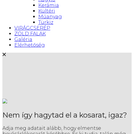
Kerámia
Kültéri
Műanyag
Türkiz
VIRÁGCSERÉP
ZÖLD FALAK
Galéria
Elérhetőség
Nem így hagytad el a kosarat, igaz?
Adja meg adatait alább, hogy elmentse
bevásárlókosarát későbbre. És ki tudja, talán még