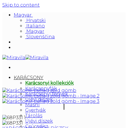
Skip to content
Magyar
Hrvatski
Italiano
Magyar
Slovenščina
KARÁCSONY
Karácsonyi kollekciók
Karácsonyfák
Karácsonyi fények
Újévi díszek
Masni
Gyertyák
Tárolás
Újévi díszek
Csúcsdísz