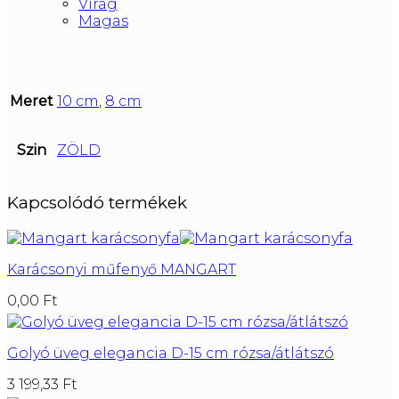
Virág
Magas
Meret
10 cm
,
8 cm
Szin
ZÖLD
Kapcsolódó termékek
Karácsonyi műfenyő MANGART
0,00
Ft
Golyó üveg elegancia D-15 cm rózsa/átlátszó
3 199,33
Ft