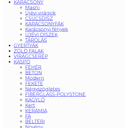
KARÁCSONY
Masni
Újévi virágok
CSÚCSDÍSZ
KARÁCSONYFÁK
Karácsonyi fények
ÚJÉVI DÍSZEK
TÁROLÁS
GYERTYÁK
ZÖLD FALAK
VIRÁGCSERÉP
KASPÓ
FEHÉR
BETON
Modern
FEKETE
Négyszögletes
FIBERGLASS-POLYSTONE
KAGYLÓ
Kert
KERÁMIA
FA
BELTÉRI
Növény