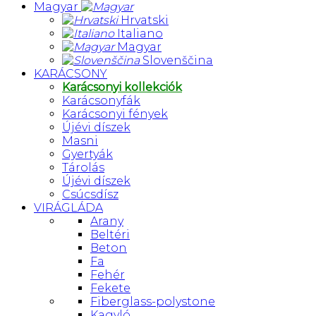
Magyar
Hrvatski
Italiano
Magyar
Slovenščina
KARÁCSONY
Karácsonyi kollekciók
Karácsonyfák
Karácsonyi fények
Újévi díszek
Masni
Gyertyák
Tárolás
Újévi díszek
Csúcsdísz
VIRÁGLÁDA
Arany
Beltéri
Beton
Fa
Fehér
Fekete
Fiberglass-polystone
Kagyló