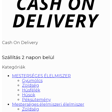
Cash On Delivery
Szállítás 2 napon belül
Kategóriák
MESTERSÉGES ÉLELMISZER
Gyümölcs
Zöldség
Húsfélék
Húsok
Péksütemény
Mesterséges élelmiszeri élelmiszer
Zöldség