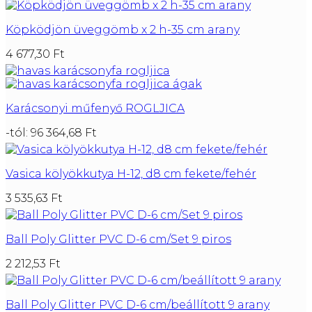
Köpködjön üveggömb x 2 h-35 cm arany
4 677,30
Ft
Karácsonyi műfenyő ROGLJICA
-tól:
96 364,68
Ft
Vasica kölyökkutya H-12, d8 cm fekete/fehér
3 535,63
Ft
Ball Poly Glitter PVC D-6 cm/Set 9 piros
2 212,53
Ft
Ball Poly Glitter PVC D-6 cm/beállított 9 arany