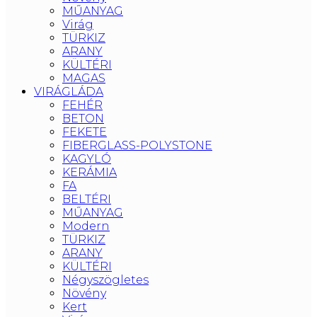
MŰANYAG
Virág
TÜRKIZ
ARANY
KÜLTÉRI
MAGAS
VIRÁGLÁDA
FEHÉR
BETON
FEKETE
FIBERGLASS-POLYSTONE
KAGYLÓ
KERÁMIA
FA
BELTÉRI
MŰANYAG
Modern
TÜRKIZ
ARANY
KÜLTÉRI
Négyszögletes
Növény
Kert