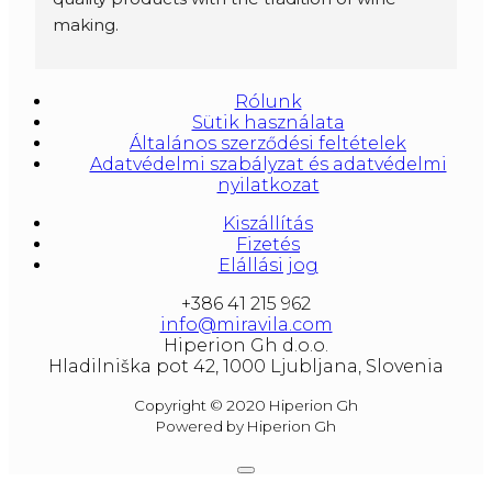
making.
Amforas are different size starting from 300 
litera and amounted to 1000 liters.
Rólunk
At our partners Miravila showroom you can 
Sütik használata
also see them.
Általános szerződési feltételek
Adatvédelmi szabályzat és adatvédelmi
nyilatkozat
Kiszállítás
Fizetés
Elállási jog
+386 41 215 962
info@miravila.com
Hiperion Gh d.o.o.
Hladilniška pot 42, 1000 Ljubljana, Slovenia
Copyright © 2020 Hiperion Gh
Powered by Hiperion Gh