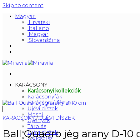
Skip to content
Magyar
Hrvatski
Italiano
Magyar
Slovenščina
KARÁCSONY
Karácsonyi kollekciók
Karácsonyfák
Karácsonyi fények
Újévi díszek
Masni
KARÁCSONY
/
ÚJÉVI DÍSZEK
Gyertyák
Tárolás
Ball Quadro jég arany D-10
Újévi díszek
Csúcsdísz