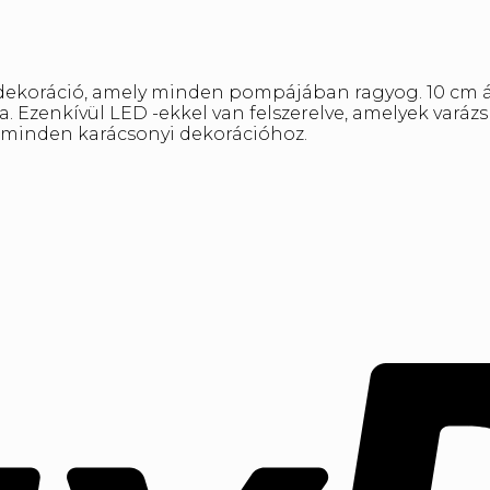
dekoráció, amely minden pompájában ragyog. 10 cm át
a. Ezenkívül LED -ekkel van felszerelve, amelyek vará
minden karácsonyi dekorációhoz.