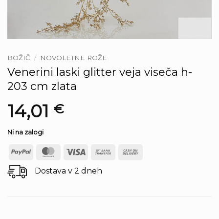
BOŽIČ
/
NOVOLETNE ROŽE
Venerini laski glitter veja viseča h-
203 cm zlata
14,01
€
Ni na zalogi
PayPal
MasterCard
Visa
Bank
Cash
Transfer
On
Dostava v 2 dneh
Delivery