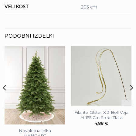
VELIKOST
203 cm
PODOBNI IZDELKI
Filante Glitter X 3 Bell Veja
H-155 Cm Sreb.,Zlata
4,88
€
Novoletna jelka
MANGART