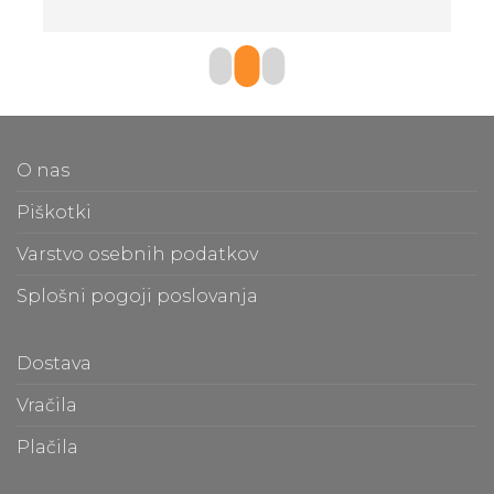
O nas
Piškotki
Varstvo osebnih podatkov
Splošni pogoji poslovanja
Dostava
Vračila
Plačila