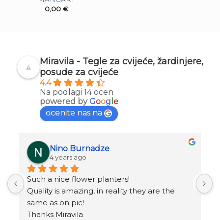
0,00
€
Miravila - Tegle za cvijeće, žardinjere,
posude za cvijeće
4.4
Na podlagi 14 ocen
powered by
G
o
o
g
l
e
ocenite nas na
Nino Burnadze
4 years ago
Such a nice flower planters!
o
.
Quality is amazing, in reality they are the 
same as on pic!
Thanks Miravila