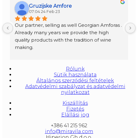
Gruzijske Amfore
07:04 24 Feb 23
Our partner, selling as well Georgian Amforas . 
Already many years we provide the high 
quality products with the tradition of wine 
making.
Amforas are different size starting from 300 
litera and amounted to 1000 liters.
Rólunk
At our partners Miravila showroom you can 
Sütik használata
also see them.
Általános szerződési feltételek
Adatvédelmi szabályzat és adatvédelmi
nyilatkozat
Kiszállítás
Fizetés
Elállási jog
+386 41 215 962
info@miravila.com
Hiperion Gh d.o.o.