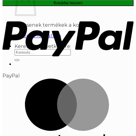
Kosárba teszem
Nincsenek termékek a kosárban.
Vásárlás folytatása
Keresés a következőre:
PayPal