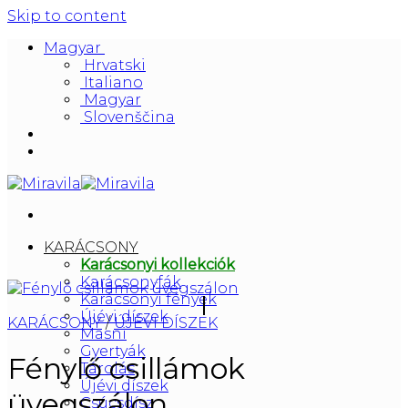
Skip to content
Magyar
Hrvatski
Italiano
Magyar
Slovenščina
KARÁCSONY
Karácsonyi kollekciók
Karácsonyfák
Karácsonyi fények
Újévi díszek
KARÁCSONY
/
ÚJÉVI DÍSZEK
Masni
Gyertyák
Fénylő csillámok
Tárolás
Újévi díszek
üvegszálon
Csúcsdísz