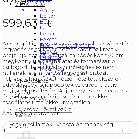
VIRÁGLÁDA
Arany
Beltéri
599,63
Ft
Beton
Fa
Fehér
Fekete
A csillogó flitterek üvegszálon tökéletes választás a
Fiberglass-polystone
ragyogás és csillogás hozzáadásához kreatív
Kagyló
projektjeihez. Az üvegszál tartós és könnyű, ami
Kerámia
megkönnyíti a használatát és formázását. A
Kültéri
csillogó flitterek kiváló minőségűek és nem
Műanyag
hullanak le, ami tartós ragyogást biztosít.
Türkiz
Felhasználhatja őket kézzel készített ékszerek,
VIRÁGCSERÉP
üdvözlőlapok, scrapbookok és egyéb kreatív
ZÖLD FALAK
projektek díszítésére. Adjon egy csipet eleganciát
Galéria
és csillogást művészi alkotásaiba ezekkel a
Elérhetőség
csodálatos flitterekkel üvegszálon.
Keresés a következőre:
A termék raktáron van
Fénylő csillámok üvegszálon mennyiség
Kosár