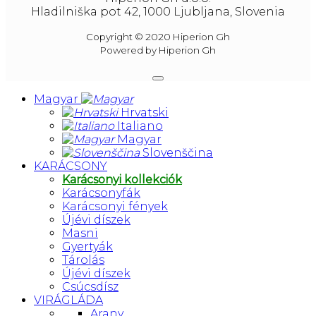
Hladilniška pot 42, 1000 Ljubljana, Slovenia
Copyright © 2020 Hiperion Gh
Powered by Hiperion Gh
Magyar
Hrvatski
Italiano
Magyar
Slovenščina
KARÁCSONY
Karácsonyi kollekciók
Karácsonyfák
Karácsonyi fények
Újévi díszek
Masni
Gyertyák
Tárolás
Újévi díszek
Csúcsdísz
VIRÁGLÁDA
Arany