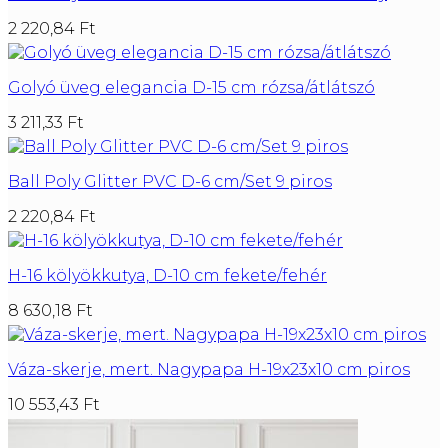
2 220,84
Ft
Golyó üveg elegancia D-15 cm rózsa/átlátszó
3 211,33
Ft
Ball Poly Glitter PVC D-6 cm/Set 9 piros
2 220,84
Ft
H-16 kölyökkutya, D-10 cm fekete/fehér
8 630,18
Ft
Váza-skerje, mert. Nagypapa H-19x23x10 cm piros
10 553,43
Ft