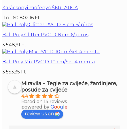
Karácsonyi műfenyő ŠKRLATICA
-tól:
60 802,16
Ft
Ball Poly Glitter PVC D-8 cm 6/ piros
3 548,91
Ft
Ball Poly Mix PVC D-10 cm/Set 4 menta
3 553,35
Ft
Miravila - Tegle za cvijeće, žardinjere,
posude za cvijeće
4.4
Based on 14 reviews
powered by
G
o
o
g
l
e
review us on