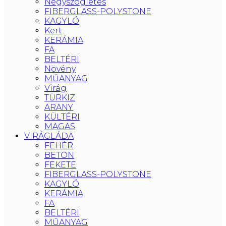
Négyszögletes
FIBERGLASS-POLYSTONE
KAGYLÓ
Kert
KERÁMIA
FA
BELTÉRI
Növény
MŰANYAG
Virág
TÜRKIZ
ARANY
KÜLTÉRI
MAGAS
VIRÁGLÁDA
FEHÉR
BETON
FEKETE
FIBERGLASS-POLYSTONE
KAGYLÓ
KERÁMIA
FA
BELTÉRI
MŰANYAG