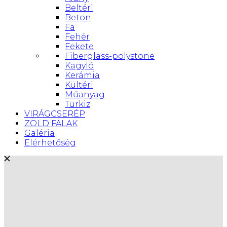
Beltéri
Beton
Fa
Fehér
Fekete
Fiberglass-polystone
Kagyló
Kerámia
Kültéri
Műanyag
Türkiz
VIRÁGCSERÉP
ZÖLD FALAK
Galéria
Elérhetőség