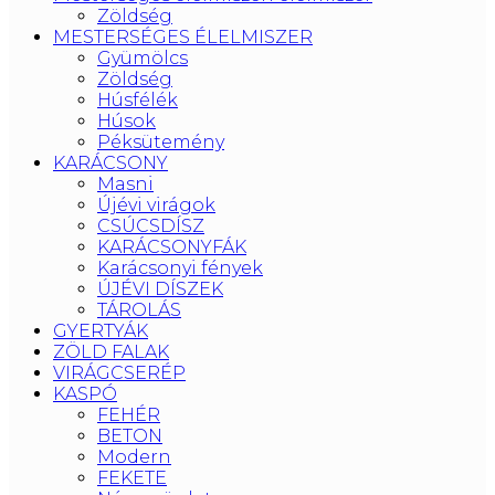
Zöldség
MESTERSÉGES ÉLELMISZER
Gyümölcs
Zöldség
Húsfélék
Húsok
Péksütemény
KARÁCSONY
Masni
Újévi virágok
CSÚCSDÍSZ
KARÁCSONYFÁK
Karácsonyi fények
ÚJÉVI DÍSZEK
TÁROLÁS
GYERTYÁK
ZÖLD FALAK
VIRÁGCSERÉP
KASPÓ
FEHÉR
BETON
Modern
FEKETE