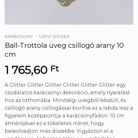
KARÁCSONY
/
ÚJÉVI DÍSZEK
Ball-Trottola üveg csillogó arany 10
cm
1 765,60
Ft
A Glitter Glitter Glitter Glitter Glitter Glitter egy
csodálatos karácsonyi dekoráció, amely nyaralást
hoz az otthonába. Minőségi üvegből készült, és
csillogó arany csillogással borítva ez a labda lesz a
figyelem középpontja a karácsonyfádon. 10 cm
átmérőjével ez a tökéletes méret, hogy
beleolvadjon más díszekbe. Vigyázzon el a