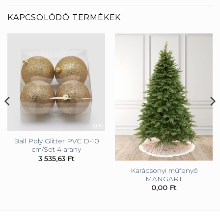
KAPCSOLÓDÓ TERMÉKEK
Ball Poly Glitter PVC D-10
cm/Set 4 arany
3 535,63
Ft
Karácsonyi műfenyő
MANGART
0,00
Ft