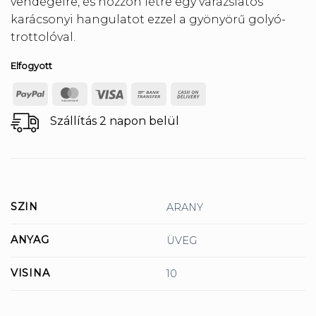
vendégeire, és hozzon létre egy varázslatos
karácsonyi hangulatot ezzel a gyönyörű golyó-
trottolóval.
Elfogyott
PayPal
MasterCard
Visa
Bank
Cash
Transfer
On
Szállítás 2 napon belül
Delivery
SZIN
ARANY
ANYAG
ÜVEG
VISINA
10