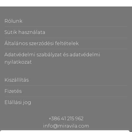
Rólunk
Sütik használata
Általános szerződési feltételek
Adatvédelmi szabályzat és adatvédelmi
nyilatkozat
Kiszállítás
Fizetés
Elállási jog
+386 41 215 962
info@miravila.com