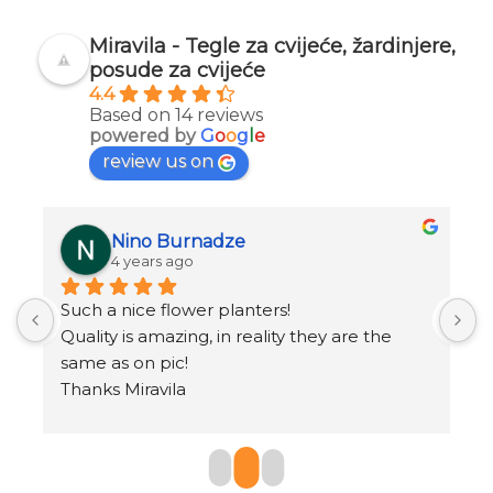
Miravila - Tegle za cvijeće, žardinjere,
posude za cvijeće
4.4
Based on 14 reviews
powered by
G
o
o
g
l
e
review us on
Nino Burnadze
4 years ago
Such a nice flower planters!
o
.
Quality is amazing, in reality they are the 
same as on pic!
Thanks Miravila