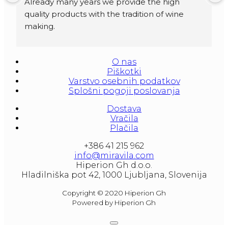
Already many years we provide the high 
quality products with the tradition of wine 
making.
Amforas are different size starting from 300 
litera and amounted to 1000 liters.
O nas
At our partners Miravila showroom you can 
Piškotki
also see them.
Varstvo osebnih podatkov
Splošni pogoji poslovanja
Dostava
Vračila
Plačila
+386 41 215 962
info@miravila.com
Hiperion Gh d.o.o.
Hladilniška pot 42, 1000 Ljubljana, Slovenija
Copyright © 2020 Hiperion Gh
Powered by Hiperion Gh