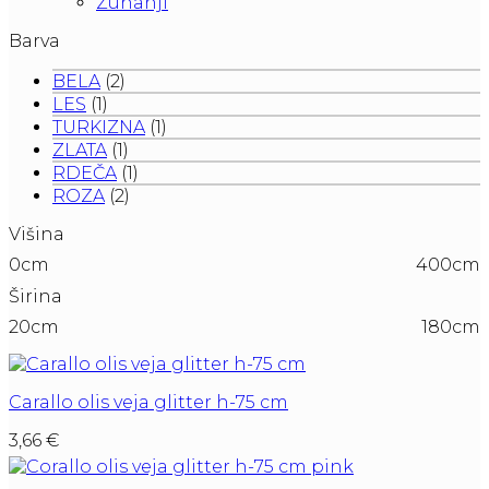
Zunanji
Barva
BELA
(2)
LES
(1)
TURKIZNA
(1)
ZLATA
(1)
RDEČA
(1)
ROZA
(2)
Višina
0cm
400cm
Širina
20cm
180cm
Carallo olis veja glitter h-75 cm
3,66
€