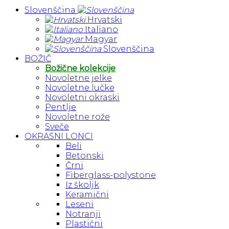
Slovenščina
Hrvatski
Italiano
Magyar
Slovenščina
BOŽIČ
Božične kolekcije
Novoletne jelke
Novoletne lučke
Novoletni okraski
Pentlje
Novoletne rože
Sveče
OKRASNI LONCI
Beli
Betonski
Črni
Fiberglass-polystone
Iz školjk
Keramični
Leseni
Notranji
Plastični