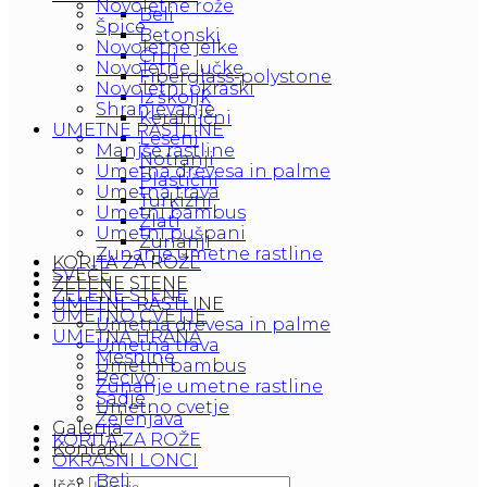
Novoletne rože
Beli
Špice
Betonski
Novoletne jelke
Črni
Novoletne lučke
Fiberglass-polystone
Novoletni okraski
Iz školjk
Shranjevanje
Keramični
UMETNE RASTLINE
Leseni
Manjše rastline
Notranji
Umetna drevesa in palme
Plastični
Umetna trava
Turkizni
Umetni bambus
Zlati
Umetni pušpani
ZunanjI
Zunanje umetne rastline
KORITA ZA ROŽE
SVEČE
ZELENE STENE
ZELENE STENE
UMETNE RASTLINE
UMETNO CVETJE
Umetna drevesa in palme
UMETNA HRANA
Umetna trava
Mesnine
Umetni bambus
Pecivo
Zunanje umetne rastline
Sadje
Umetno cvetje
Zelenjava
Galerija
KORITA ZA ROŽE
Kontakt
OKRASNI LONCI
Beli
Išči: