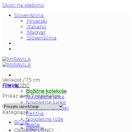
Skoči na vsebino
Slovenščina
Hrvatski
Italiano
Magyar
Slovenščina
Velikost
/
7,5 cm
Filtriraj
BOŽIČ
Božične kolekcije
Prikaz vseh 7 rezultatov
Novoletne jelke
Novoletne lučke
Novoletni okraski
Kategorije
Pentlje
Novoletne rože
BOŽIČ
Sveče
Pentlje
OKRASNI LONCI