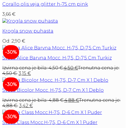
Corallo olis veja glitter h-75 cm pink
3,66
€
Krogla snow puhasta
Od:
2,90
€
-30%
Sveča Alice Barvna Mocc. H-7,5, D-7,5 Cm Turkiz
Izvirna cena je bila: 4,50 €.
4,50
€
Trenutna cena je:
4,50 €.
3,15
€
-30%
Sveča Bicolor Mocc. H-7,5, D-7 Cm X 1 Deblo
Izvirna cena je bila: 4,88 €.
4,88
€
Trenutna cena je:
4,88 €.
3,42
€
-30%
Sveča Class Mocc.H-7,5, D-6 Cm X 1 Puder