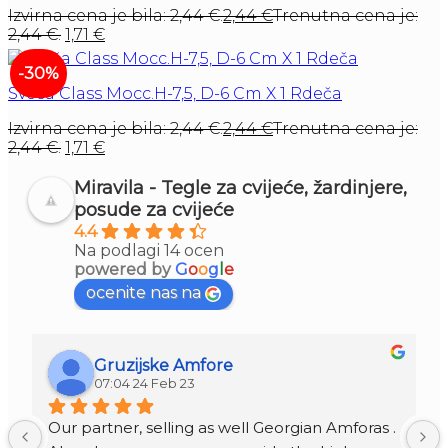
Izvirna cena je bila: 2,44 €.
2,44
€
Trenutna cena je:
2,44 €.
1,71
€
-30%
Sveča Class Mocc.H-7,5, D-6 Cm X 1 Rdeča
Izvirna cena je bila: 2,44 €.
2,44
€
Trenutna cena je:
2,44 €.
1,71
€
Miravila - Tegle za cvijeće, žardinjere,
posude za cvijeće
4.4
Na podlagi 14 ocen
powered by
G
o
o
g
l
e
ocenite nas na
Gruzijske Amfore
07:04 24 Feb 23
Our partner, selling as well Georgian Amforas . 