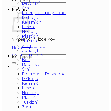
Betonski
Črni
Košarica
Fiberglass-polystone
Iz školjk
Keramični
Leseni
Notranji
Plastični
V košarici ni izdelkov.
Turkizni
Zlati
Nazaj v trgovino
ZunanjI
CVETLIČNI LONCI
Išči:
Beli
Betonski
Črni
Fiberglass-Polystone
Iz školjk
Keramični
Leseni
Notranji
Plastični
Turkizni
Zlati