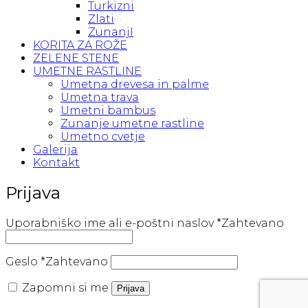
Turkizni
Zlati
ZunanjI
KORITA ZA ROŽE
ZELENE STENE
UMETNE RASTLINE
Umetna drevesa in palme
Umetna trava
Umetni bambus
Zunanje umetne rastline
Umetno cvetje
Galerija
Kontakt
Prijava
Uporabniško ime ali e-poštni naslov
*
Zahtevano
Geslo
*
Zahtevano
Zapomni si me
Prijava