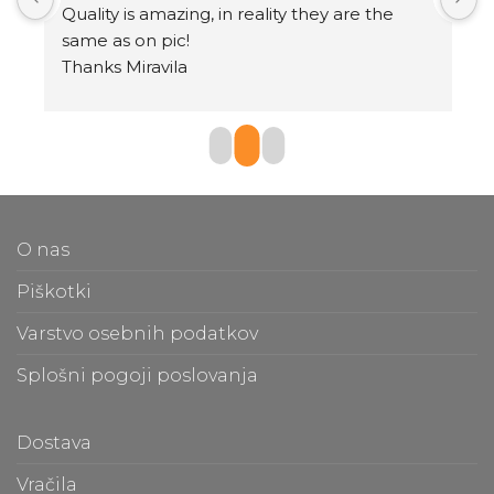
.
Quality is amazing, in reality they are the 
same as on pic!
Thanks Miravila
O nas
Piškotki
Varstvo osebnih podatkov
Splošni pogoji poslovanja
Dostava
Vračila