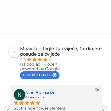
Miravila - Tegle za cvijeće, žardinjere,
posude za cvijeće
4.4
Na podlagi 14 ocen
powered by
G
o
o
g
l
e
ocenite nas na
Nino Burnadze
4 years ago
Such a nice flower planters!
o