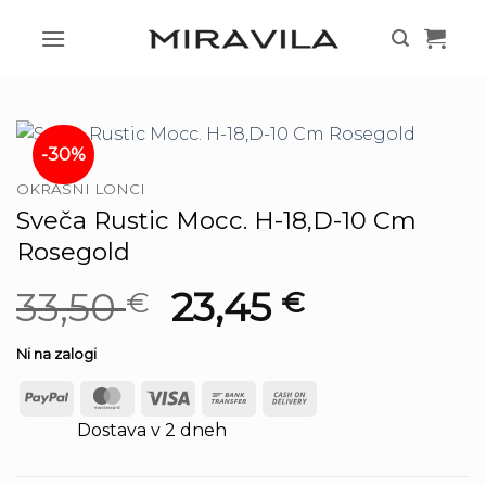
Skoči
na
vsebino
-30%
OKRASNI LONCI
Sveča Rustic Mocc. H-18,D-10 Cm
Rosegold
Izvirna
Trenutna
33,50
23,45
€
€
cena
cena
Ni na zalogi
je
je:
PayPal
MasterCard
Visa
Bank
Cash
bila:
33,50 €.
Transfer
On
Dostava v 2 dneh
33,50 €.
Delivery