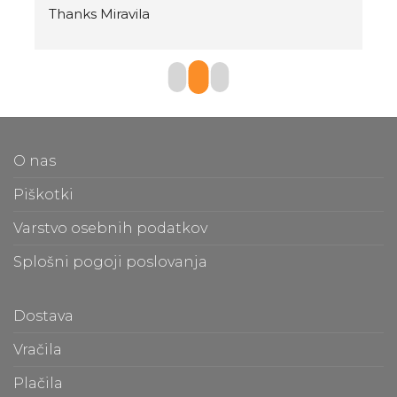
Thanks Miravila
O nas
Piškotki
Varstvo osebnih podatkov
Splošni pogoji poslovanja
Dostava
Vračila
Plačila