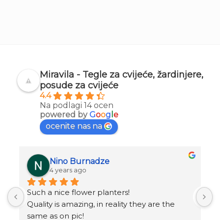
Miravila - Tegle za cvijeće, žardinjere,
posude za cvijeće
4.4
Na podlagi 14 ocen
powered by
G
o
o
g
l
e
ocenite nas na
Nino Burnadze
4 years ago
Such a nice flower planters!
o
.
Quality is amazing, in reality they are the 
same as on pic!