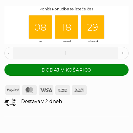
07
17
28
je
je:
Pohiti! Ponudba se izteče čez
bila:
8,53 €.
8,53 €.
08
18
29
ur
minut
sekund
Sveča Lustro Mocc. H-13,D-9 Cm Baker količina
DODAJ V KOŠARICO
PayPal
MasterCard
Visa
Bank
Cash
Transfer
On
Dostava v 2 dneh
Delivery