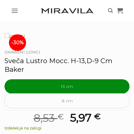
Skoči
na
vsebino
-30%
OKRASNI LONCI
Sveča Lustro Mocc. H-13,D-9 Cm
Baker
13 cm
8 cm
Izvirna
Trenutna
8,53
5,97
€
€
cena
cena
Izdelek je na zalogi