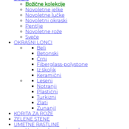
Božične kolekcije
Novoletne jelke
Novoletne lučke
Novoletni okraski
Pentlje
Novoletne rože
Sveče
OKRASNI LONCI
Beli
Betonski
Črni
Fiberglass-polystone
Iz školjk
Keramični
Leseni
Notranji
Plastični
Turkizni
Zlati
ZunanjI
KORITA ZA ROŽE
ZELENE STENE
UMETNE RASTLINE