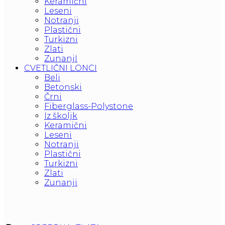
Keramični
Leseni
Notranji
Plastični
Turkizni
Zlati
ZunanjI
CVETLIČNI LONCI
Beli
Betonski
Črni
Fiberglass-Polystone
Iz školjk
Keramični
Leseni
Notranji
Plastični
Turkizni
Zlati
Zunanji