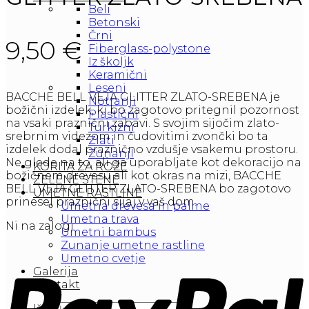
Beli
Betonski
Črni
9,50
€
Fiberglass-polystone
Iz školjk
Keramični
Leseni
BACCHE BELL VEJA GLITTER ZLATO-SREBENA je
Notranji
božični izdelek, ki bo zagotovo pritegnil pozornost
Plastični
na vsaki praznični zabavi. S svojim sijočim zlato-
Turkizni
srebrnim videzom in čudovitimi zvončki bo ta
Zlati
izdelek dodal praznično vzdušje vsakemu prostoru.
ZunanjI
Ne glede na to, ali ga uporabljate kot dekoracijo na
KORITA ZA ROŽE
božičnem drevesu ali kot okras na mizi, BACCHE
ZELENE STENE
BELL VEJA GLITTER ZLATO-SREBENA bo zagotovo
UMETNE RASTLINE
prinesel praznični sijaj v vaš dom.
Umetna drevesa in palme
Umetna trava
Ni na zalogi
Umetni bambus
Zunanje umetne rastline
Umetno cvetje
Galerija
Kontakt
Išči: