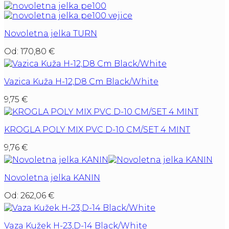
Novoletna jelka TURN
Od:
170,80
€
Vazica Kuža H-12,D8 Cm Black/White
9,75
€
KROGLA POLY MIX PVC D-10 CM/SET 4 MINT
9,76
€
Novoletna jelka KANIN
Od:
262,06
€
Vaza Kužek H-23,D-14 Black/White