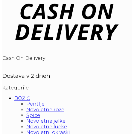
Cash On Delivery
Dostava v 2 dneh
Kategorije
BOŽIČ
Pentlje
Novoletne rože
Špice
Novoletne jelke
Novoletne lučke
Novoletni okraski