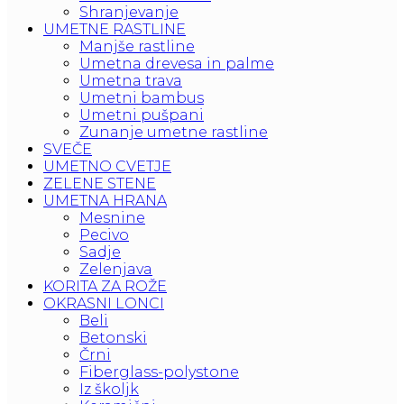
Shranjevanje
UMETNE RASTLINE
Manjše rastline
Umetna drevesa in palme
Umetna trava
Umetni bambus
Umetni pušpani
Zunanje umetne rastline
SVEČE
UMETNO CVETJE
ZELENE STENE
UMETNA HRANA
Mesnine
Pecivo
Sadje
Zelenjava
KORITA ZA ROŽE
OKRASNI LONCI
Beli
Betonski
Črni
Fiberglass-polystone
Iz školjk