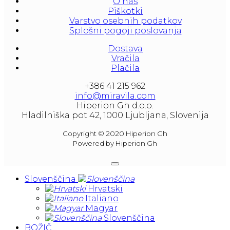
O nas
At our partners Miravila showroom you can 
Piškotki
also see them.
Varstvo osebnih podatkov
Splošni pogoji poslovanja
Dostava
Vračila
Plačila
+386 41 215 962
info@miravila.com
Hiperion Gh d.o.o.
Hladilniška pot 42, 1000 Ljubljana, Slovenija
Copyright © 2020 Hiperion Gh
Powered by Hiperion Gh
Slovenščina
Hrvatski
Italiano
Magyar
Slovenščina
BOŽIČ