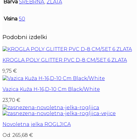
Barva
SREBRNA
,
ZLATA
Visina
50
Podobni izdelki
KROGLA POLY GLITTER PVC D-8 CM/SET 6 ZLATA
9,75
€
Vazica Kuža H-16,D-10 Cm Black/White
23,70
€
Novoletna jelka ROGLJICA
Od:
265,68
€