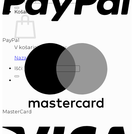
Košarica
PayPal
V košarici ni izdelkov.
Nazaj v trgovino
Išči:
MasterCard