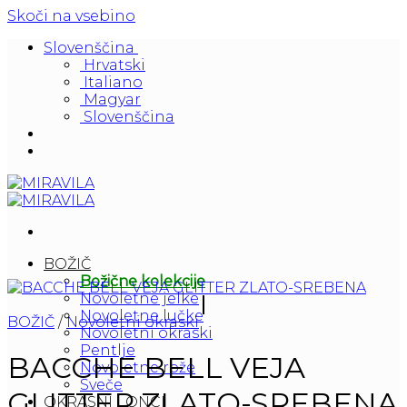
Skoči na vsebino
Slovenščina
Hrvatski
Italiano
Magyar
Slovenščina
BOŽIČ
Božične kolekcije
Novoletne jelke
Novoletne lučke
BOŽIČ
/
Novoletni okraski
Novoletni okraski
Pentlje
BACCHE BELL VEJA
Novoletne rože
Sveče
GLITTER ZLATO-SREBENA
OKRASNI LONCI