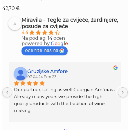
42,70
€
Miravila - Tegle za cvijeće, žardinjere,
posude za cvijeće
4.4
Na podlagi 14 ocen
powered by
G
o
o
g
l
e
ocenite nas na
Gruzijske Amfore
07:04 24 Feb 23
Our partner, selling as well Georgian Amforas . 
Already many years we provide the high 
quality products with the tradition of wine 
making.
Amforas are different size starting from 300 
litera and amounted to 1000 liters.