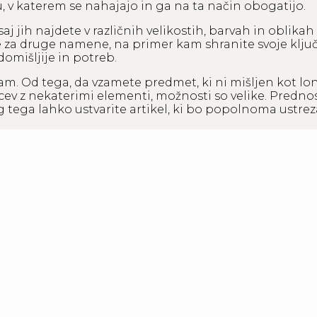
oru, v katerem se nahajajo in ga na ta način obogatijo.
saj jih najdete v različnih velikostih, barvah in oblikah
e za druge namene, na primer kam shranite svoje klju
omišljije in potreb.
sam. Od tega, da vzamete predmet, ki ni mišljen kot lon
cev z nekaterimi elementi, možnosti so velike. Prednosti
eg tega lahko ustvarite artikel, ki bo popolnoma ustr