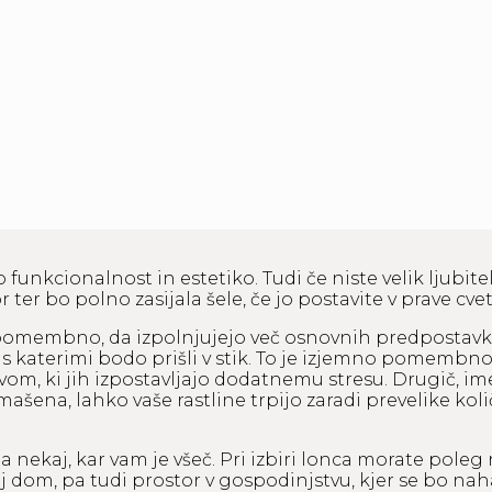
 funkcionalnost in estetiko. Tudi če niste velik ljubitel
 ter bo polno zasijala šele, če jo postavite v prave cv
je pomembno, da izpolnjujejo več osnovnih predpostavk.
, s katerimi bodo prišli v stik. To je izjemno pomemb
livom, ki jih izpostavljajo dodatnemu stresu. Drugič, 
ašena, lahko vaše rastline trpijo zaradi prevelike kol
a nekaj, kar vam je všeč. Pri izbiri lonca morate poleg
j dom, pa tudi prostor v gospodinjstvu, kjer se bo nahaj