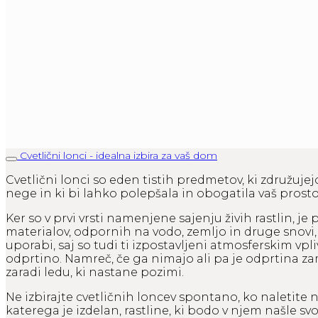
Cvetlični lonci - idealna izbira za vaš dom
Cvetlični lonci so eden tistih predmetov, ki združujejo
nege in ki bi lahko polepšala in obogatila vaš prostor
Ker so v prvi vrsti namenjene sajenju živih rastlin, 
materialov, odpornih na vodo, zemljo in druge snovi
uporabi, saj so tudi ti izpostavljeni atmosferskim vp
odprtino. Namreč, če ga nimajo ali pa je odprtina zam
zaradi ledu, ki nastane pozimi.
Ne izbirajte cvetličnih loncev spontano, ko naletite n
katerega je izdelan, rastline, ki bodo v njem našle svo