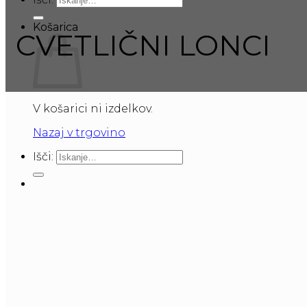
Košarica
CVETLIČNI LONCI
V košarici ni izdelkov.
Nazaj v trgovino
Išči: