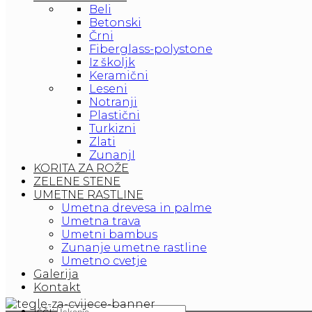
Beli
Betonski
Črni
Fiberglass-polystone
Iz školjk
Keramični
Leseni
Notranji
Plastični
Turkizni
Zlati
ZunanjI
KORITA ZA ROŽE
ZELENE STENE
UMETNE RASTLINE
Umetna drevesa in palme
Umetna trava
Umetni bambus
Zunanje umetne rastline
Umetno cvetje
Galerija
Kontakt
Išči: