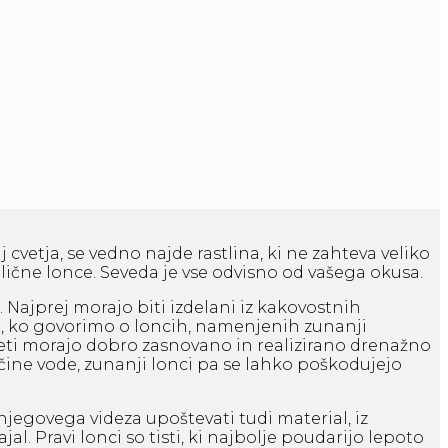
j cvetja, se vedno najde rastlina, ki ne zahteva veliko
etlične lonce. Seveda je vse odvisno od vašega okusa.
 Najprej morajo biti izdelani iz kakovostnih
no, ko govorimo o loncih, namenjenih zunanji
imeti morajo dobro zasnovano in realizirano drenažno
ičine vode, zunanji lonci pa se lahko poškodujejo
 njegovega videza upoštevati tudi material, iz
al. Pravi lonci so tisti, ki najbolje poudarijo lepoto