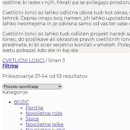
rastline, ki raste v njih, hkrati pa se prilegajo prost
Cvetlični lonci so lahko odlična izbira tudi kot okras, 
tehnik. Čeprav imajo svoj namen, jih lahko uporabit
lahko neomejena in je odvisna samo od vas ter vaše d
Cvetlični lonci so lahko tudi odličen projekt naredi 
lonec, do poslikave ali okrasitve pravih cvetličnih lon
predmete, ki bi sicer verjetno končali v smeteh. Pol
svetu pokazal, kdo ste in kaj ste.
CVETLIČNI LONCI
/
Stran 3
Filtriraj
Prikazovanje 37–54 od 93 rezultatov
Kategorije
BOŽIČ
Pentlje
Novoletne rože
Špice
Novoletne jelke
Novoletne lučke