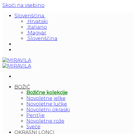
Skoči na vsebino
Slovenščina
Hrvatski
Italiano
Magyar
Slovenščina
BOŽIČ
Božične kolekcije
Novoletne jelke
Novoletne lučke
Novoletni okraski
Pentlje
Novoletne rože
Sveče
OKRASNI LONCI