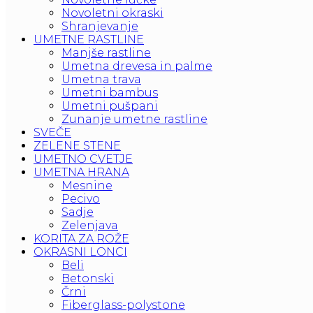
Novoletni okraski
Shranjevanje
UMETNE RASTLINE
Manjše rastline
Umetna drevesa in palme
Umetna trava
Umetni bambus
Umetni pušpani
Zunanje umetne rastline
SVEČE
ZELENE STENE
UMETNO CVETJE
UMETNA HRANA
Mesnine
Pecivo
Sadje
Zelenjava
KORITA ZA ROŽE
OKRASNI LONCI
Beli
Betonski
Črni
Fiberglass-polystone