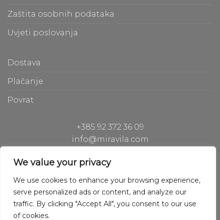
Zaštita osobnih podataka
Uvjeti poslovanja
Dostava
Plačanje
Povrat
+385 92 372 36 09
info@miravila.com
Hiperion Gh d.o.o.
We value your privacy
Hladilniška pot 42, 1000 Ljubljana, Slovenia
We use cookies to enhance your browsing experience,
serve personalized ads or content, and analyze our
traffic. By clicking "Accept All", you consent to our use
of cookies.
Copyright © 2020 Hiperion Gh