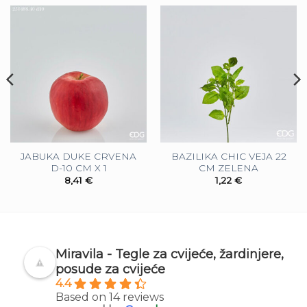
JABUKA DUKE CRVENA
BAZILIKA CHIC VEJA 22
D-10 CM X 1
CM ZELENA
8,41
€
1,22
€
Miravila - Tegle za cvijeće, žardinjere,
posude za cvijeće
4.4
Based on 14 reviews