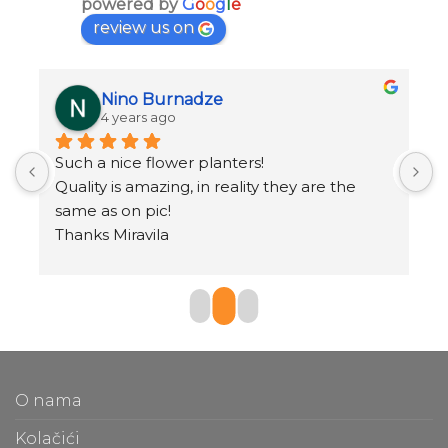
powered by
G
o
o
g
l
e
review us on
Nino Burnadze
4 years ago
Such a nice flower planters!
o
.
Quality is amazing, in reality they are the 
same as on pic!
Thanks Miravila
O nama
Kolačići