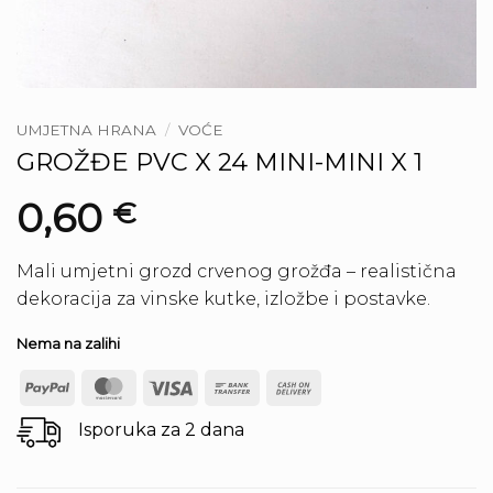
UMJETNA HRANA
/
VOĆE
GROŽĐE PVC X 24 MINI-MINI X 1
0,60
€
Mali umjetni grozd crvenog grožđa – realistična
dekoracija za vinske kutke, izložbe i postavke.
Nema na zalihi
PayPal
MasterCard
Visa
Bank
Cash
Transfer
On
Isporuka za 2 dana
Delivery