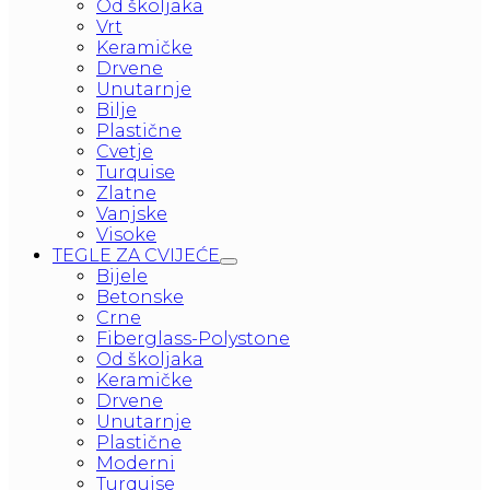
Od školjaka
Vrt
Keramičke
Drvene
Unutarnje
Bilje
Plastične
Cvetje
Turquise
Zlatne
Vanjske
Visoke
TEGLE ZA CVIJEĆE
Bijele
Betonske
Crne
Fiberglass-Polystone
Od školjaka
Keramičke
Drvene
Unutarnje
Plastične
Moderni
Turquise