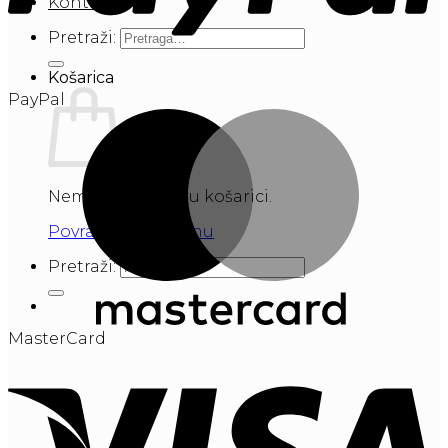
Kontakt
Pretraži:
Košarica
PayPal
Nema proizvoda u košarici.
Povratak u trgovinu
Pretraži:
MasterCard