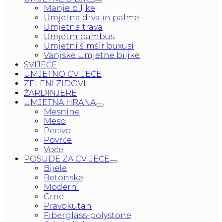
Manje biljke
Umjetna drva in palme
Umjetna trava
Umjetni bambus
Umjetni šimšir buxusi
Vanjske Umjetne biljke
SVIJEĆE
UMJETNO CVIJEĆE
ZELENI ZIDOVI
ŽARDINJERE
UMJETNA HRANA
Mesnine
Meso
Pecivo
Povrće
Voće
POSUDE ZA CVIJEĆE
Bijele
Betonske
Moderni
Crne
Pravokutan
Fiberglass-polystone