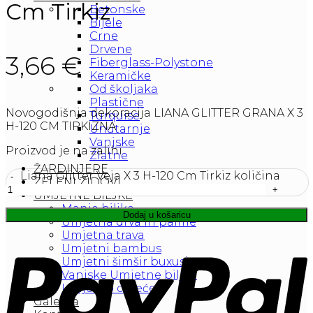
Cm Tirkiz
Betonske
Bijele
Crne
Drvene
3,66
€
Fiberglass-Polystone
Keramičke
Od školjaka
Plastične
Novogodišnja dekoracija LIANA GLITTER GRANA X 3
Turquise
H-120 CM TIRKIZNA
Unutarnje
Vanjske
Proizvod je na zalihi
Zlatne
ŽARDINJERE
Liana Glitter Veja X 3 H-120 Cm Tirkiz količina
ZELENI ZIDOVI
UMJETNE BILJKE
Manje biljke
Dodaj u košaricu
Umjetna drva in palme
Umjetna trava
Umjetni bambus
Umjetni šimšir buxusi
Vanjske Umjetne biljke
Umjetno cvijeće
Galerija