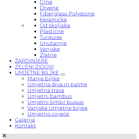
Crne
Drvene
Fiberglass-Polystone
Keramičke
Od školjaka
Plastične
Turquise
Unutarnje
Vanjske
Zlatne
ŽARDINJERE
ZELENI ZIDOVI
UMJETNE BILJKE
Manje biljke
Umjetna drva in palme
Umjetna trava
Umjetni bambus
Umjetni šimšir buxusi
Vanjske Umjetne biljke
Umjetno cvijeće
Galerija
Kontakt