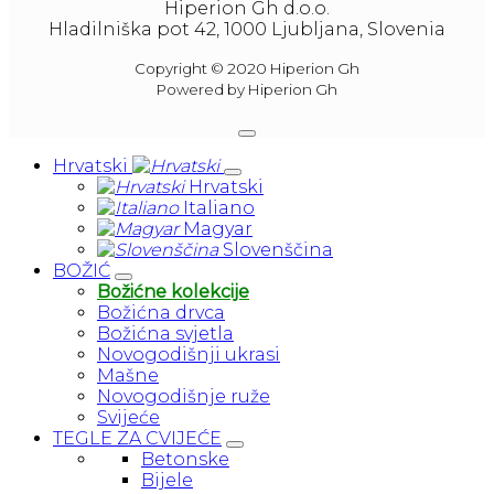
Hiperion Gh d.o.o.
Hladilniška pot 42, 1000 Ljubljana, Slovenia
Copyright © 2020 Hiperion Gh
Powered by Hiperion Gh
Hrvatski
Hrvatski
Italiano
Magyar
Slovenščina
BOŽIĆ
Božićne kolekcije
Božićna drvca
Božićna svjetla
Novogodišnji ukrasi
Mašne
Novogodišnje ruže
Svijeće
TEGLE ZA CVIJEĆE
Betonske
Bijele