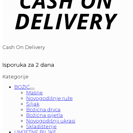
Cash On Delivery
Isporuka za 2 dana
Kategorije
BOŽIĆ
Mašne
Novogodišnje ruže
Šiljak
Božićna drvca
Božićna svjetla
Novogodišnji ukrasi
Skladištenje
UMJETNE BILJKE