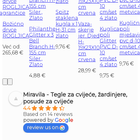
Spitz
staklena
Kugličn
Božićno
kugla x 1
Vaza-
Philanthe
Kuglica
poli
drvce
H-31 cm
skerje
Glitter x 3
poli
mješav
ROGLJICA
zlato
jer. Djed
Bell
Glitter
pvc d-1
H-
Već od:
Branch H-
9,76
€
PVC D-
cm/set 
19X23X10
265,68
€
155 cm
10
metvica
cm
Siler.,
cm/set
crvena
9,76
€
Zlato
4 zlato
28,99
€
4,88
€
9,75
€
Miravila - Tegle za cvijeće, žardinjere,
posude za cvijeće
4.4
Based on 14 reviews
powered by
G
o
o
g
l
e
review us on