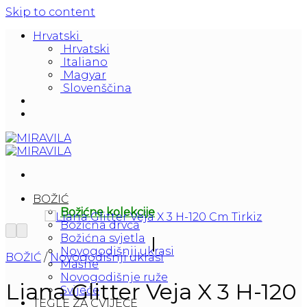
Skip to content
Hrvatski
Hrvatski
Italiano
Magyar
Slovenščina
BOŽIĆ
Božićne kolekcije
Božićna drvca
Božićna svjetla
Novogodišnji ukrasi
BOŽIĆ
/
Novogodišnji ukrasi
Mašne
Novogodišnje ruže
Liana Glitter Veja X 3 H-120
Svijeće
TEGLE ZA CVIJEĆE